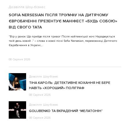
Дозвілля
Шоу-бізнес
В
SOFIA NERSESIAN ПІСЛЯ ТРІУМФУ НА ДИТЯЧОМУ
A
ЄВРОБАЧЕННІ ПРЕЗЕНТУЄ МАНІФЕСТ «БУДЬ СОБОЮ»
ВІД СВОГО ТАТА
3
“Вір у ранок Що прийде після тривог Після найтемнішої ночі Народжується
твій день новий ..” – слова з нової пісні Sofia Nersesian, переможниці Дитячого
Євробачення в Україні,...
08 Серпня 2026
Дозвілля
Шоу-бізнес
ТІНА КАРОЛЬ: ДЕТЕКТИВНЕ КОХАННЯ НЕ БЕРЕ
НАВІТЬ «ХОРОШИЙ» ПОЛІГРАФ
08 Серпня 2026
Дозвілля
Шоу-бізнес
GOLUBENKO ТА ВКРАДЕНИЙ “МЕЛАТОНІН”
08 Серпня 2026