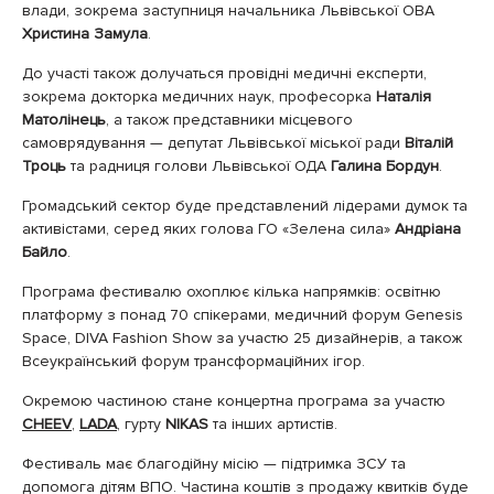
влади, зокрема заступниця начальника Львівської ОВА
Христина Замула
.
До участі також долучаться провідні медичні експерти,
зокрема докторка медичних наук, професорка
Наталія
Матолінець
, а також представники місцевого
самоврядування — депутат Львівської міської ради
Віталій
Троць
та радниця голови Львівської ОДА
Галина Бордун
.
Громадський сектор буде представлений лідерами думок та
активістами, серед яких голова ГО «Зелена сила»
Андріана
Байло
.
Програма фестивалю охоплює кілька напрямків: освітню
платформу з понад 70 спікерами, медичний форум Genesis
Space, DIVA Fashion Show за участю 25 дизайнерів, а також
Всеукраїнський форум трансформаційних ігор.
Окремою частиною стане концертна програма за участю
CHEEV
,
LADA
, гурту
NIKAS
та інших артистів.
Фестиваль має благодійну місію — підтримка ЗСУ та
допомога дітям ВПО. Частина коштів з продажу квитків буде