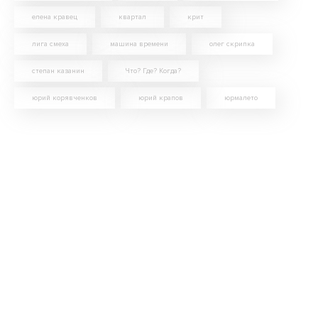
елена кравец
квартал
крит
лига смеха
машина времени
олег скрипка
степан казанин
Что? Где? Когда?
юрий корявченков
юрий крапов
юрмалето