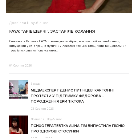
Дозвілля
Шоу-бізнес
В
FAYA: “АРІВІДЕРЧІ”, ЗАСТАРІЛЕ КОХАННЯ
A
Співачка з Харкова FAYA презентувала «Арівідерчі» — свій перший сингл,
випущений у співпраці з музичним лейблом Fox Lab. Емоційний танцювальний
3
трек із яскравими іспанськими...
04 Серпня 2026
Заходи
МЕДІАЕКСПЕРТ ДЕНИС ПУТІНЦЕВ: КАРТОННІ
ПРОТЕСТИ У ПІДТРИМКУ ФЕДОРОВА –
ПОРОДЖЕННЯ ЕРИ ТІКТОКА
03 Серпня 2026
Дозвілля
Шоу-бізнес
ПСИХОТЕРАПЕВТКА ALINA TIM ВИПУСТИЛА ПІСНЮ
ПРО ЗДОРОВІ СТОСУНКИ