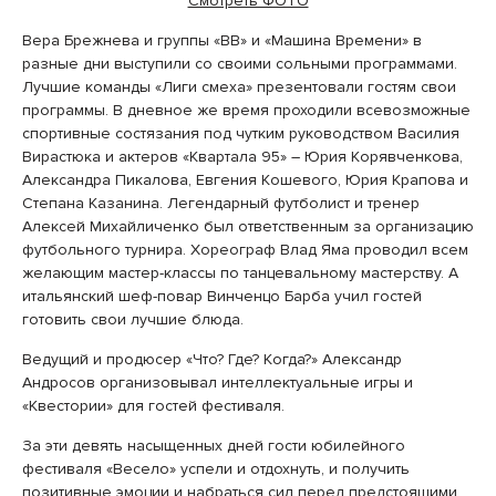
Смотреть ФОТО
Вера Брежнева и группы «ВВ» и «Машина Времени» в
разные дни выступили со своими сольными программами.
Лучшие команды «Лиги смеха» презентовали гостям свои
программы. В дневное же время проходили всевозможные
спортивные состязания под чутким руководством Василия
Вирастюка и актеров «Квартала 95» – Юрия Корявченкова,
Александра Пикалова, Евгения Кошевого, Юрия Крапова и
Степана Казанина. Легендарный футболист и тренер
Алексей Михайличенко был ответственным за организацию
футбольного турнира. Хореограф Влад Яма проводил всем
желающим мастер-классы по танцевальному мастерству. А
итальянский шеф-повар Винченцо Барба учил гостей
готовить свои лучшие блюда.
Ведущий и продюсер «Что? Где? Когда?» Александр
Андросов организовывал интеллектуальные игры и
«Квестории» для гостей фестиваля.
За эти девять насыщенных дней гости юбилейного
фестиваля «Весело» успели и отдохнуть, и получить
позитивные эмоции и набраться сил перед предстоящими