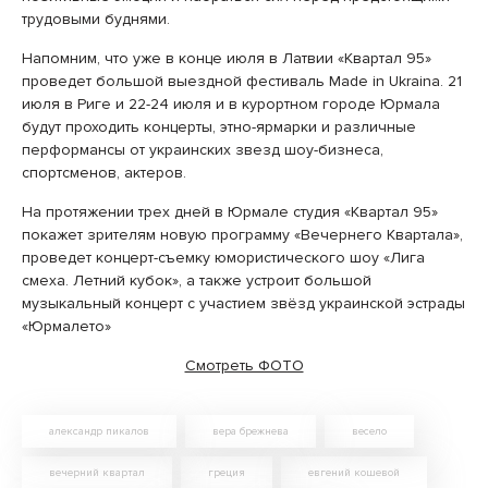
трудовыми буднями.
Напомним, что уже в конце июля в Латвии «Квартал 95»
проведет большой выездной фестиваль Made in Ukraina. 21
июля в Риге и 22-24 июля и в курортном городе Юрмала
будут проходить концерты, этно-ярмарки и различные
перформансы от украинских звезд шоу-бизнеса,
спортсменов, актеров.
На протяжении трех дней в Юрмале студия «Квартал 95»
покажет зрителям новую программу «Вечернего Квартала»,
проведет концерт-съемку юмористического шоу «Лига
смеха. Летний кубок», а также устроит большой
музыкальный концерт с участием звёзд украинской эстрады
«Юрмалето»
Смотреть ФОТО
александр пикалов
вера брежнева
весело
вечерний квартал
греция
евгений кошевой