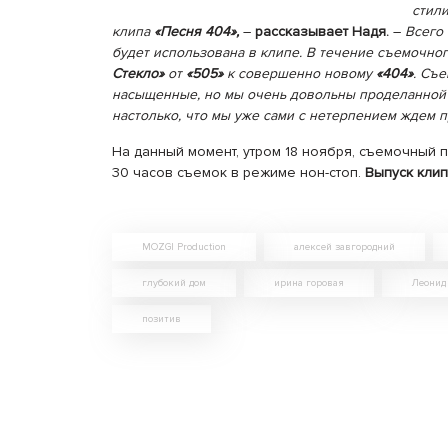
стил
клипа
«Песня 404»,
–
рассказывает Надя.
–
Всего 
будет использована в клипе. В течение съемочно
Стекло»
от
«505»
к совершенно новому
«404»
. Съ
насыщенные, но мы очень довольны проделанной 
настолько, что мы уже сами с нетерпением ждем 
На данный момент, утром 18 ноября, съемочный
30 часов съемок в режиме нон-стоп.
Выпуск клип
MOZGI Production
алексей завгородний
глубокий дом
ирина горовая
Леонид
позитив