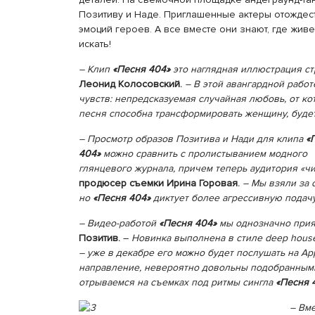
Позитиву и Наде. Приглашенные актеры отождес
эмоций героев. А все вместе они знают, где жив
искать!
– Клип
«Песня 404»
это наглядная иллюстрация с
Леонид Колосовский.
– В этой авангардной работ
чувств: непредсказуемая случайная любовь, от кот
песня способна трансформировать женщину, буде
– Просмотр образов Позитива и Нади для клипа
«П
404»
можно сравнить с пролистыванием модного
глянцевого журнала, причем теперь аудитория «ч
продюсер съемки Ирина Горовая.
– Мы взяли за 
но
«Песня 404»
диктует более агрессивную подачу
– Видео-работой
«Песня 404»
мы однозначно прия
Позитив.
–
Новинка выполнена в стиле deep hous
– уже в декабре его можно будет послушать на A
направление, невероятно довольны подобранными
отрываемся на съемках под ритмы сингла
«Песня 
– Вм