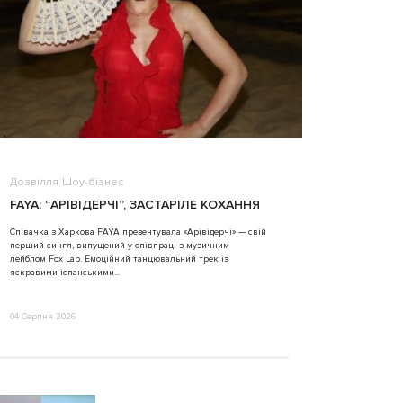
Дозвілля
Шоу-бізнес
ВІДЕО
FAYA: “АРІВІДЕРЧІ”, ЗАСТАРІЛЕ КОХАННЯ
ALINA TIM
Співачка з Харкова FAYA презентувала «Арівідерчі» — свій
перший сингл, випущений у співпраці з музичним
31 Липня 2026
лейблом Fox Lab. Емоційний танцювальний трек із
яскравими іспанськими...
04 Серпня 2026