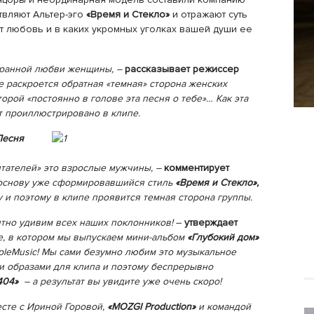
твляют Альтер-эго
«Время и Стекло»
и отражают суть
ет любовь и в каких укромных уголках вашей души ее
транной любви женщины, –
рассказывает режиссер
е раскроется обратная «темная» сторона женских
орой «постоянно в голове эта песня о тебе»… Как эта
т проиллюстрировано в клипе.
есня
итателей» это взрослые мужчины, –
комментирует
основу уже сформировавшийся стиль
«Время и Стекло»,
 и поэтому в клипе проявится темная сторона группы.
тно удивим всех наших поклонников!
–
утверждает
e, в котором мы выпускаем мини-альбом
«Глубокий дом»
ppleMusic! Мы сами безумно любим это музыкальное
 образами для клипа и поэтому беспрерывно
404»
– а результат вы увидите уже очень скоро!
есте с Ириной Горовой,
«MOZGI Production»
и командой