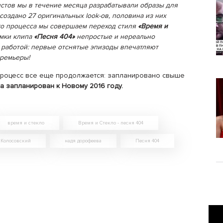
истов мы в течение месяца разрабатывали образы для
создано 27 оригинальных look-ов, половина из них
го процесса мы совершаем переход стиля
«Время и
емки клипа
«Песня 404»
непростые и нереально
работой: первые отснятые эпизоды впечатляют
премьеры!
 процесс все еще продолжается: запланировано свыше
а запланирован к Новому 2016 году.
время и стекло
Время и Стекло - песня 404
 Колосовский
надя дорофеева
Песня 404