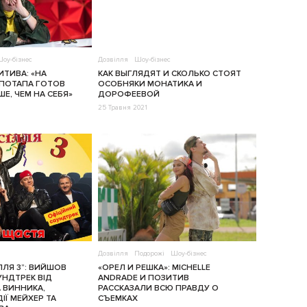
оу-бізнес
Дозвілля
Шоу-бізнес
ИТИВА: «НА
КАК ВЫГЛЯДЯТ И СКОЛЬКО СТОЯТ
ПОТАПА ГОТОВ
ОСОБНЯКИ МОНАТИКА И
Е, ЧЕМ НА СЕБЯ»
ДОРОФЕЕВОЙ
25 Травня 2021
Дозвілля
Подорожі
Шоу-бізнес
ЛЛЯ 3”: ВИЙШОВ
«ОРЕЛ И РЕШКА»: MICHELLE
УНДТРЕК ВІД
ANDRADE И ПОЗИТИВ
 ВИННИКА,
РАССКАЗАЛИ ВСЮ ПРАВДУ О
ІЇ МЕЙХЕР ТА
СЪЕМКАХ