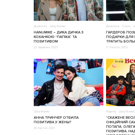
Дозвілля
Шоу-бізнес
Дозвілля
Стиль
Ш
HANUMIKE – ДИКА ДИЧКА З
ГАРДЕРОБ ПОЗ
КОХАНКОЮ “ПАПІКА” ТА
ПОДАРКИ ДЛЯ 
ПОЗИТИВОМ
ТРАТИТЬ БОЛЬШ
22 Березня 2023
11 Лютого 2022
Шоу-бізнес
Родина
Шоу-бізнес
АННА ТРИНЧЕР ОТБИЛА
“СКАЖЕНЕ ВЕСІ
ПОЗИТИВА У ЖЕНЫ?
ОФІЦІЙНИЙ СА
ПОТАПА, ОЛЕГА
30 Квітня 2021
ПОЗИТИВА, НАД