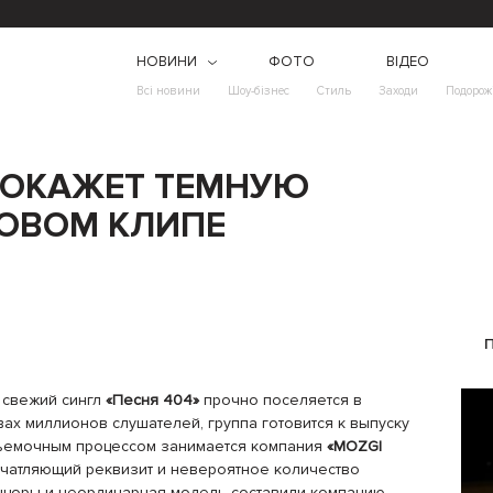
НОВИНИ
ФОТО
ВІДЕО
Всі новини
Шоу-бізнес
Стиль
Заходи
Подорож
 ПОКАЖЕТ ТЕМНУЮ
НОВОМ КЛИПЕ
 свежий сингл
«Песня 404»
прочно поселяется в
вах миллионов слушателей, группа готовится к выпуску
съемочным процессом занимается компания
«MOZGI
ечатляющий реквизит и невероятное количество
нцоры и неординарная модель составили компанию