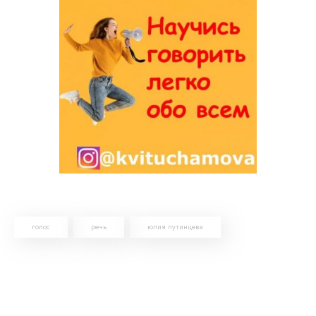
голос
речь
юлия путинцева