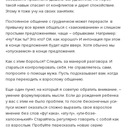
такой навык спасает от конфликтов и дарит спокойствие.
Этому я тоже учу на своих занятиях.
Постоянное общение с грудничком может перерасти в
привычку все время общаться с «заискиванием» и слишком
простыми предложениями, чаще – обрывками. Например:
«Ну? Как ты? Это кто? Ой, как хорошо!» И интонация при этом
в конце предложения будет идти вверх. Хотя обычно мы
«опускаемся» в конце предложения.
Как с этим бороться? Следить за манерой разговора. И
стараться контролировать себя. Не справляетесь сами,
попросите о помощи мужа. Пусть подсказывает вам, когда
пора переходить к взрослому общению.
Еще один пункт, на который я советую обратить внимание, –
умение формулировать мысли. Если до рождения ребенка
у вас с этим не было проблем, то после бесконечных уси-
пуси может оказаться сложно выразить свое взрослое
мнение без слов «фу! кака», «ату-ту», «ути-бозе-
халосенький!» Старайтесь регулярно говорить с собой как
со взрослым. Пробуйте пересказать новую серию