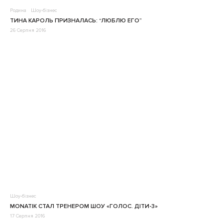
Родина
Шоу-бізнес
ТИНА КАРОЛЬ ПРИЗНАЛАСЬ: “ЛЮБЛЮ ЕГО”
26 Серпня 2016
Шоу-бізнес
MONATIK СТАЛ ТРЕНЕРОМ ШОУ «ГОЛОС. ДІТИ-3»
17 Серпня 2016