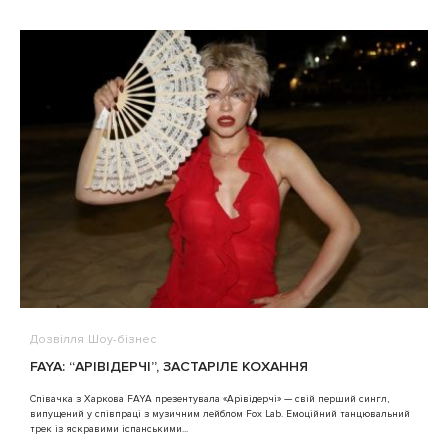
Дозвілля
Шоу-бізнес
В
FAYA: “АРІВІДЕРЧІ”, ЗАСТАРІЛЕ КОХАННЯ
A
Співачка з Харкова FAYA презентувала «Арівідерчі» — свій перший сингл,
випущений у співпраці з музичним лейблом Fox Lab. Емоційний танцювальний
3
трек із яскравими іспанськими...