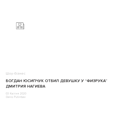
Шоу-бізнес
БОГДАН ЮСИПЧУК ОТБИЛ ДЕВУШКУ У “ФИЗРУКА”
ДМИТРИЯ НАГИЕВА
03 Квітня 2020
Denis Putintsev