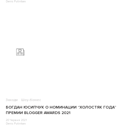
Denis Putintsev
Заходи
Шоу-бізнес
БОГДАН ЮСИПЧУК О НОМИНАЦИИ “ХОЛОСТЯК ГОДА”
ПРЕМИИ BLOGGER AWARDS 2021
20 Червня 2021
Denis Putintsev