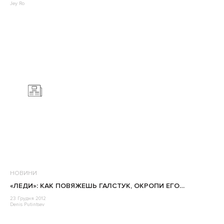
Jey Ro
НОВИНИ
«ЛЕДИ»: КАК ПОВЯЖЕШЬ ГАЛСТУК, ОКРОПИ ЕГО…
23 Грудня 2012
Denis Putintsev