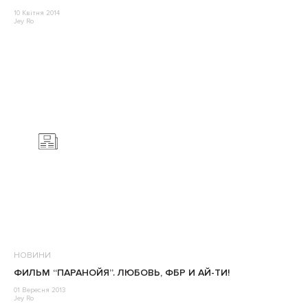
10 Квітня 2014
Jey Ro
НОВИНИ
ФИЛЬМ “ПАРАНОЙЯ”. ЛЮБОВЬ, ФБР И АЙ-ТИ!
01 Вересня 2013
Jey Ro