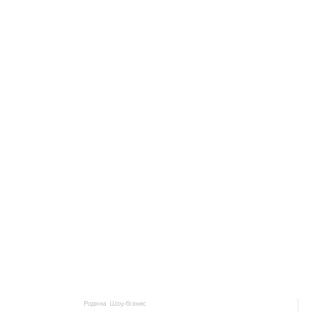
Родина
Шоу-бізнес