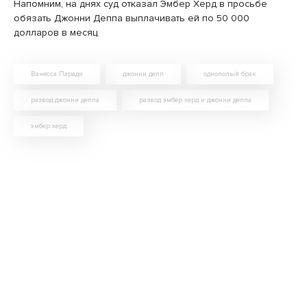
Напомним, на днях суд отказал Эмбер Херд в просьбе
обязать Джонни Деппа выплачивать ей по 50 000
долларов в месяц.
Ванесса Паради
джонни депп
однополый брак
развод джонни деппа
развод эмбер херд и джонни деппа
эмбер херд