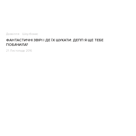
Дозвілля
Шоу-бізнес
ФАНТАСТИЧНІ ЗВІРІ І ДЕ ЇХ ШУКАТИ: ДЕПП Я ЩЕ ТЕБЕ
ПОБАЧИЛА?
21 Листопада 2016