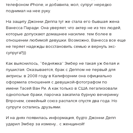
телефоном iPhone, и добавила, мол, супруг нередко
поднимал на нее руку.
На защиту Джонни Деппа тут же стала его бывшая жена
Ванесса Паради. Она уверяет, что актер не из тех людей,
которые допускают домашнее насилие. тем более в
отношении любимой девушки. Возможно, Ванесса все еще
не теряет надежды восстановить семью и вернуть экс-
супруга?)))
Как выяснилось, “бедняжка” Эмбер не такая уж белая и
пушистая. Оказывается, брак с Деппом не первый для
актрисы. в 2008 году в Калифорнии она официально
оформила отношения с девушкой-фотографом по
имени Тасей Ван Ри. А как только в США легализовали
однополые браки, парочка закатила бурную вечеринку.
Впрочем, семейный союз распался спустя два года. Но
супруги остались друзьями.
И на днях появилась информация, будто Джонни Депп
ударил Эмбер за измену… с женщиной!