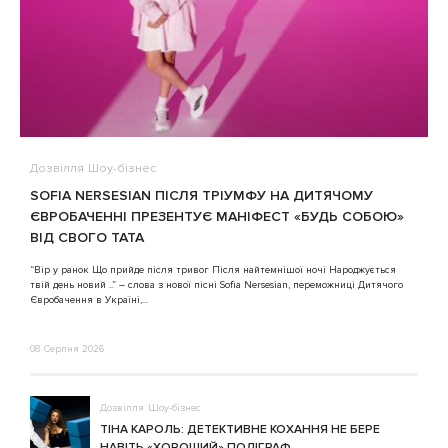
Дозвілля
Шоу-бізнес
В
SOFIA NERSESIAN ПІСЛЯ ТРІУМФУ НА ДИТЯЧОМУ
A
ЄВРОБАЧЕННІ ПРЕЗЕНТУЄ МАНІФЕСТ «БУДЬ СОБОЮ»
ВІД СВОГО ТАТА
3
“Вір у ранок Що прийде після тривог Після найтемнішої ночі Народжується
твій день новий ..” – слова з нової пісні Sofia Nersesian, переможниці Дитячого
Євробачення в Україні,...
08 Серпня 2026
Дозвілля
Шоу-бізнес
ТІНА КАРОЛЬ: ДЕТЕКТИВНЕ КОХАННЯ НЕ БЕРЕ
НАВІТЬ «ХОРОШИЙ» ПОЛІГРАФ