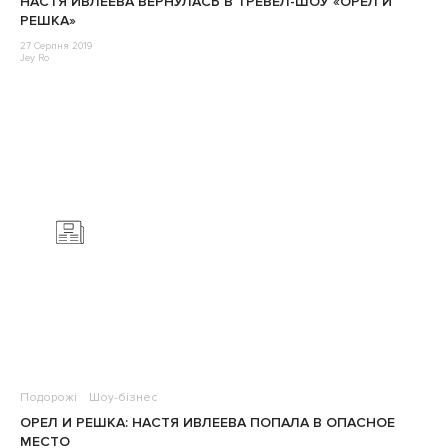
НАСТЯ ИВЛЕЕВА ВЕРНУЛАСЬ В ТРЕВЕЛ-ШОУ «ОРЕЛ И
РЕШКА»
27 Серпня 2019
Jey Ro
Подорожі
Шоу-бізнес
ОРЕЛ И РЕШКА: НАСТЯ ИВЛЕЕВА ПОПАЛА В ОПАСНОЕ
МЕСТО