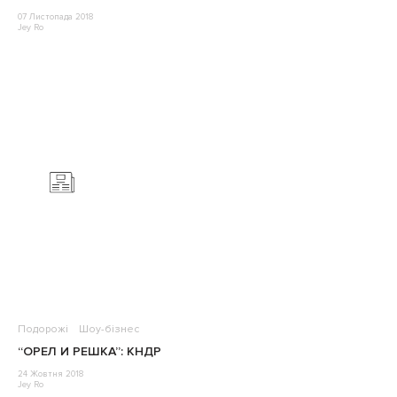
07 Листопада 2018
Jey Ro
Подорожі
Шоу-бізнес
“ОРЕЛ И РЕШКА”: КНДР
24 Жовтня 2018
Jey Ro