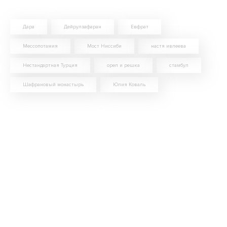
Дара
Дейрулзафаран
Евфрат
Мессопотамия
Мост Ниссиби
настя ивлеева
Нестандартная Турция
орел и решка
стамбул
Шафрановый монастырь
Юлия Коваль