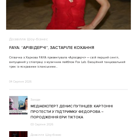
Дозвілля
Шоу-бізнес
В
FAYA: “АРІВІДЕРЧІ”, ЗАСТАРІЛЕ КОХАННЯ
A
Співачка з Харкова FAYA презентувала «Арівідерчі» — свій перший сингл,
випущений у співпраці з музичним лейблом Fox Lab. Емоційний танцювальний
3
трек із яскравими іспанськими...
04 Серпня 2026
Заходи
МЕДІАЕКСПЕРТ ДЕНИС ПУТІНЦЕВ: КАРТОННІ
ПРОТЕСТИ У ПІДТРИМКУ ФЕДОРОВА –
ПОРОДЖЕННЯ ЕРИ ТІКТОКА
03 Серпня 2026
Дозвілля
Шоу-бізнес