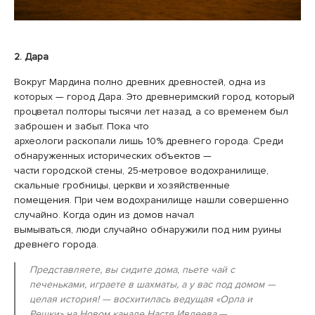
2. Дара
Вокруг Мардина полно древних древностей, одна из
которых — город Дара. Это древнеримский город, который
процветал полторы тысячи лет назад, а со временем был
заброшен и забыт. Пока что
археологи раскопали лишь 10% древнего города. Среди
обнаруженных исторических объектов —
части городской стены, 25-метровое водохранилище,
скальные гробницы, церкви и хозяйственные
помещения. При чем водохранилище нашли совершенно
случайно. Когда один из домов начал
вымываться, люди случайно обнаружили под ним руины
древнего города.
Представляете, вы сидите дома, пьете чай с
печеньками, играете в шахматы, а у вас под домом —
целая история! — восхитилась ведущая «Орла и
Решки» на Новом канале Настя Ивлеева.—