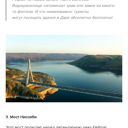
Водохранилище напоминает храм или замок из какого-
то фэнтези. И что немаловажно: туристы
могут посещать здания в Даре абсолютно бесплатно!
3. Мост Ниссиби
Этот мост проходит через легендарную реку Евфрат,