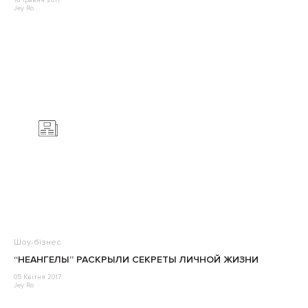
16 Травня 2017
Jey Ro
Шоу-бізнес
“НЕАНГЕЛЫ” РАСКРЫЛИ СЕКРЕТЫ ЛИЧНОЙ ЖИЗНИ
05 Квітня 2017
Jey Ro