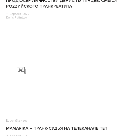
ПРОДЮСЕР ЛИЧНОСТЕЙ ДЕНИС ПУТИНЦЕВ: СМЫСЛ
РОZZИЙСКОГО ПРАНКРЕАТИТА
11 Вересня 2022
Denis Putintsev
Шоу-бізнес
MAMARIKA – ПРАНК-СУДЬЯ НА ТЕЛЕКАНАЛЕ ТЕТ