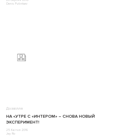
26 Серпня 2016
Denis Putintsev
Дозвілля
НА «УТРЕ С «ИНТЕРОМ» – СНОВА НОВЫЙ
ЭКСПЕРИМЕНТ!
25 Квітня 2016
Jey Ro