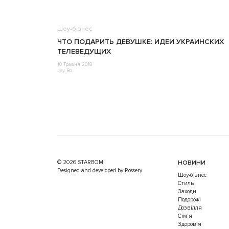
Шоу-бізнес
ЧТО ПОДАРИТЬ ДЕВУШКЕ: ИДЕИ УКРАИНСКИХ
ТЕЛЕВЕДУЩИХ
10 Травня 2018
Jey Ro
© 2026 STARBOM
НОВИНИ
Designed and developed by Rossery
Шоу-бізнес
Стиль
Заходи
Подорожі
Дозвілля
Cім’я
Здоров’я