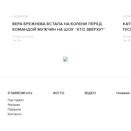
НОВИНИ
НОВ
ВЕРА БРЕЖНЕВА ВСТАЛА НА КОЛЕНИ ПЕРЕД
КАТ
КОМАНДОЙ МУЖЧИН НА ШОУ “ХТО ЗВЕРХУ?”
ПІС
15 Лютого 2015
28 Ве
Jey Ro
Jey R
STARBOM info
ФОТО
ВІДЕО
Новини
Про проект
Реклама
Правила
Контакти