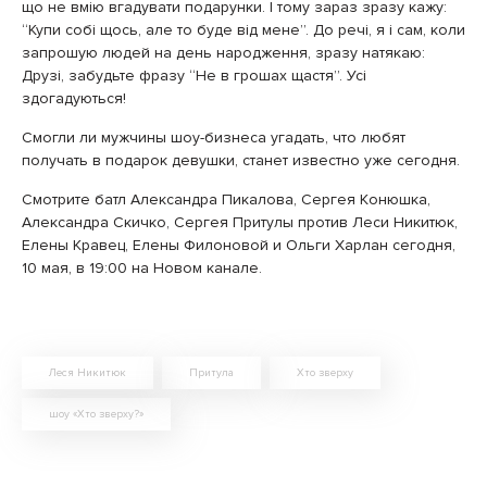
що не вмію вгадувати подарунки. І тому зараз зразу кажу:
“Купи собі щось, але то буде від мене”. До речі, я і сам, коли
запрошую людей на день народження, зразу натякаю:
Друзі, забудьте фразу “Не в грошах щастя”. Усі
здогадуються!
Смогли ли мужчины шоу-бизнеса угадать, что любят
получать в подарок девушки, станет известно уже сегодня.
Смотрите батл Александра Пикалова, Сергея Конюшка,
Александра Скичко, Сергея Притулы против Леси Никитюк,
Елены Кравец, Елены Филоновой и Ольги Харлан сегодня,
10 мая, в 19:00 на Новом канале.
Леся Никитюк
Притула
Хто зверху
шоу «Хто зверху?»