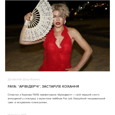
Дозвілля
Шоу-бізнес
В
FAYA: “АРІВІДЕРЧІ”, ЗАСТАРІЛЕ КОХАННЯ
A
Співачка з Харкова FAYA презентувала «Арівідерчі» — свій перший сингл,
випущений у співпраці з музичним лейблом Fox Lab. Емоційний танцювальний
3
трек із яскравими іспанськими...