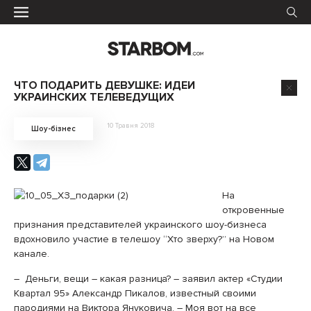
ЧТО ПОДАРИТЬ ДЕВУШКЕ: ИДЕИ
УКРАИНСКИХ ТЕЛЕВЕДУЩИХ
10 Травня 2018
Шоу-бізнес
На
откровенные
признания представителей украинского шоу-бизнеса
вдохновило участие в телешоу “Хто зверху?” на Новом
канале.
– Деньги, вещи – какая разница? – заявил актер «Cтудии
Квартал 95» Александр Пикалов, известный своими
пародиями на Виктора Януковича. – Моя вот на все