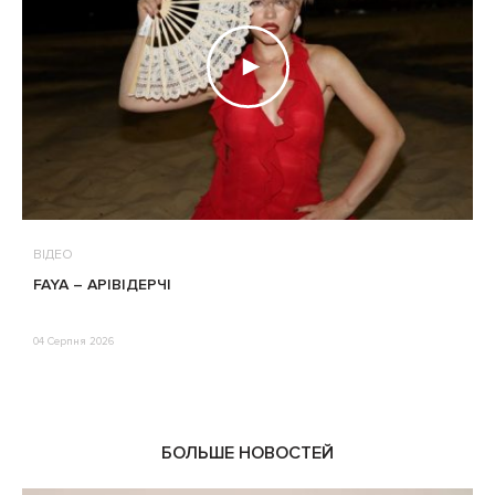
ВІДЕО
В
FAYA – АРІВІДЕРЧІ
М
П
Е
04 Серпня 2026
0
БОЛЬШЕ НОВОСТЕЙ