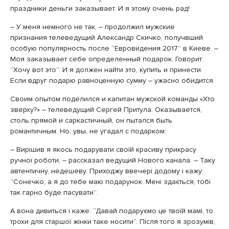
праздники деньги заказывает. И я этому очень рад!
– У меня немного не так, – продолжил мужские
признания телеведущий Александр Скичко, получвший
особую популярность после “Евровидения 2017” в Киеве. –
Моя заказывает себе определенный подарок. Говорит:
“Хочу вот это”. И я должен найти это, купить и принести.
Если вдруг подарю равноценную сумму – ужасно обидится.
Своим опытом поделился и капитан мужской команды «Хто
зверху?» – телеведущий Сергей Притула. Оказывается,
столь прямой и саркастичный, он пытался быть
романтичным. Но, увы, не угадал с подарком:
– Вирішив я якось подарувати своїй красиву прикрасу
ручної роботи, – рассказал ведущий Нового канала. – Таку
автентичну, недешеву. Приходжу ввечері додому і кажу:
“Сонечко, а я до тебе маю подарунок. Мені здається, тобі
так гарно буде пасувати”.
А вона дивиться і каже: “Давай подаруємо це твоїй мамі, то
трохи для старшої жінки таке носити”. Після того я зрозумів,