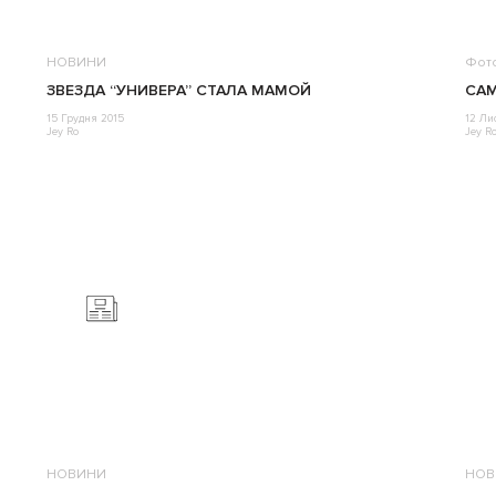
НОВИНИ
Фот
ЗВЕЗДА “УНИВЕРА” СТАЛА МАМОЙ
САМ
15 Грудня 2015
12 Ли
Jey Ro
Jey R
НОВИНИ
НОВ