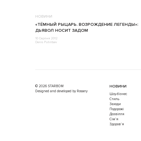
НОВИНИ
«ТЁМНЫЙ РЫЦАРЬ. ВОЗРОЖДЕНИЕ ЛЕГЕНДЫ»:
ДЬЯВОЛ НОСИТ ЗАДОМ
10 Серпня 2012
Denis Putintsev
© 2026 STARBOM
НОВИНИ
Designed and developed by Rossery
Шоу-бізнес
Стиль
Заходи
Подорожі
Дозвілля
Cім’я
Здоров’я