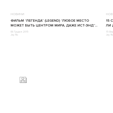
НОВИНИ
НОВ
ФИЛЬМ “ЛЕГЕНДА” (LEGEND) “ЛЮБОЕ МЕСТО
15 
МОЖЕТ БЫТЬ ЦЕНТРОМ МИРА, ДАЖЕ ИСТ-ЭНД”…
ЛИ 
06 Грудня 2015
15 Ве
Jey Ro
Jey R