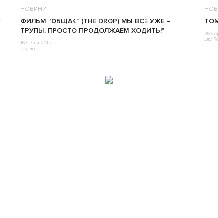
НОВИНИ
НОВ
У
ФИЛЬМ “ОБЩАК” (THE DROP) МЫ ВСЕ УЖЕ –
ТОМ
ТРУПЫ, ПРОСТО ПРОДОЛЖАЕМ ХОДИТЬ!”
26 Се
Jey R
16 Січня 2015
Jey Ro