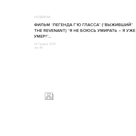
НОВИНИ
ФИЛЬМ “ЛЕГЕНДА Г’Ю ГЛАССА” (“ВЫЖИВШИЙ”
THE REVENANT) “Я НЕ БОЮСЬ УМИРАТЬ – Я УЖЕ
УМЕР!”…
29 Грудня 2015
Jey Ro