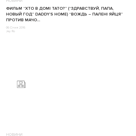
НОВИНИ
ФИЛЬМ “ХТО В ДОМI ТАТО?” (“ЗДРАВСТВУЙ, ПАПА,
НОВЫЙ ГОД” DADDY’S HOME) “ВОЖДЬ – ПАЛЕНI ЯЙЦЯ”
ПРОТИВ МАЧО…
06 Січня 2016
Jey Ro
НОВИНИ