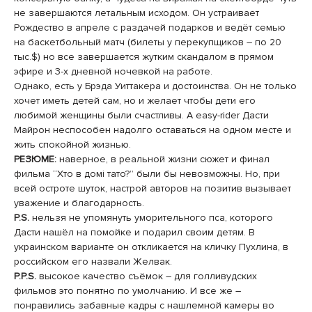
не завершаются летальным исходом. Он устраивает
Рождество в апреле с раздачей подарков и ведёт семью
на баскетбольный матч (билеты у перекупщиков – по 20
тыс.$) но все завершается жутким скандалом в прямом
эфире и 3-х дневной ночевкой на работе.
Однако, есть у Брэда Уиттакера и достоинства. Он не только
хочет иметь детей сам, но и желает чтобы дети его
любимой женщины были счастливы. А easy-rider Дасти
Майрон неспособен надолго оставаться на одном месте и
жить спокойной жизнью.
РЕЗЮМЕ:
наверное, в реальной жизни сюжет и финал
фильма “Хто в домi тато?” были бы невозможны. Но, при
всей остроте шуток, настрой авторов на позитив вызывает
уважение и благодарность.
P.S.
нельзя не упомянуть уморительного пса, которого
Дасти нашёл на помойке и подарил своим детям. В
украинском варианте он откликается на кличку Пухлина, в
российском его назвали Желвак.
P.P.S.
высокое качество съёмок – для голливудских
фильмов это понятно по умолчанию. И все же –
понравились забавные кадры с нашлемной камеры во