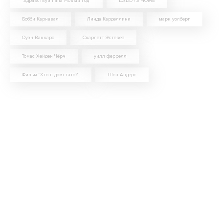
"Здравствуй папа Новый год"
DADDY'S HOME
Бобби Карнавал
Линда Карделлини
марк уолберг
Оуэн Ваккаро
Скарлетт Эстевез
Томас Хейден Чёрч
уилл феррелл
Фильм "Хто в домi тато?"
Шон Андерс