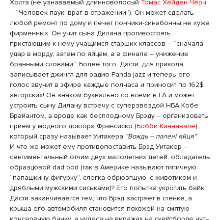
Холта (не узнаваемый длинноволосый
Томас Хейден Чёрч
– “Человек-паук: враг в отражении”). Он может сделать
любой ремонт по дому и печет пончики-синабонны не хуже
фирменных. Он учит сына Дилана противостоять
пристающим к нему учащимся старших классов – “сначала
удар в морду, затем по яйцам, а в финале – унижение
бранными словами”. Более того, Дасти, для прикола,
записывает джингл для радио Panda jazz и теперь его
голос звучит в эфире каждые полчаса и приносит по 162$
авторских! Он знаком буквально со всеми в LA и может
устроить сыну Дилану встречу с суперзвездой НБА Кобе
Брайантом, а вроде как бесплодному Брэду – организовать
приём у модного доктора Франсиско (
Бобби Каннавале
),
который сразу называет Уитакера
“Вождь – паленi яйця”
И что же может ему противопоставить Брэд Уитакер –
сентиментальный отчим двух малолетних детей, обладатель
образцовой dad bod (так в Америке называют типичную
“папашкину фигурку”, слегка обрюзгшую, с животиком и
дряблыми мужскими сиськами)? Его попытка укротить байк
Дасти заканчивается тем, что Брэд застряет в стенке, а
крыша его автомобиля становится похожей на смятую
консервную банку, а чудеса на виражах на скейтборде чуть