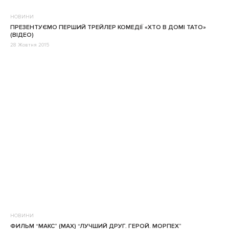
НОВИНИ
ПРЕЗЕНТУЄМО ПЕРШИЙ ТРЕЙЛЕР КОМЕДІЇ «ХТО В ДОМІ ТАТО»
(ВІДЕО)
28 Жовтня 2015
НОВИНИ
ФИЛЬМ “МАКС” (MAX) “ЛУЧШИЙ ДРУГ. ГЕРОЙ. МОРПЕХ”