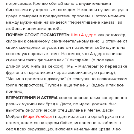
потрясающе. Крепко сбитый мачо с внушительными
бицепсами и уверенным взглядом. Нежная и пушистая душа
Брэда обмирает в предчувствии проблем. С этого момента
между мужчинами начинается “перетягивание каната” за
любовь и внимание детей…
ПОЧЕМУ СТОИТ ПОСМОТРЕТЬ:
Шон Андерс,
как режиссёр,
склонен к семейному, сентиментальному кино. В отличие от
своих сценарных опусов, где он позволяет себе шутить на
совсем уж взрослые темы. Напомню, что Андерс написал
сценарии таких фильмов как “Сексдрайв” (о поездке
длиной 500 миль за сексом), “Мы – Миллеры” (о перевозке
фургона с наркотиками через американскую границу),
“Машина времени в джакузи” (о сексуально-наркотическом
трипе подростков), “Тупой и ещё тупее 2” (здесь и так все
понятно).
ВПЕЧАТЛЕНИЯ И АКТЕРЫ:
соревнование таких совершенно
разных мужчин как Брэд и Дасти, по идее, должен был
выиграть биологический отец Дилана и Меган. Дасти
Мейрон (
Марк Уолберг
) подтягивается на одной руке и не
потеет, катается на крутом байке, мгновенно влюбляет в
себя всех окружающих, включая начальника Брэда, Лео