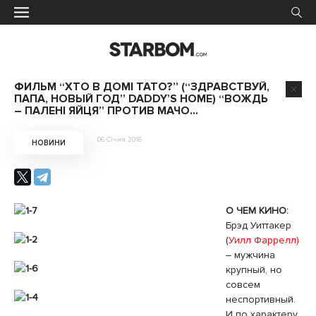
ФИЛЬМ “ХТО В ДОМI ТАТО?” (“ЗДРАВСТВУЙ,
ПАПА, НОВЫЙ ГОД” DADDY’S HOME) “ВОЖДЬ
– ПАЛЕНI ЯЙЦЯ” ПРОТИВ МАЧО…
06 Січня 2016
НОВИНИ
О ЧЕМ КИНО:
Брэд Уиттакер
(
Уилл Фаррелл)
– мужчина
крупный, но
совсем
неспортивный.
И по характеру