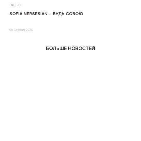
ВІДЕО
В
SOFIA NERSESIAN – БУДЬ СОБОЮ
Т
08 Серпня 2026
0
БОЛЬШЕ НОВОСТЕЙ