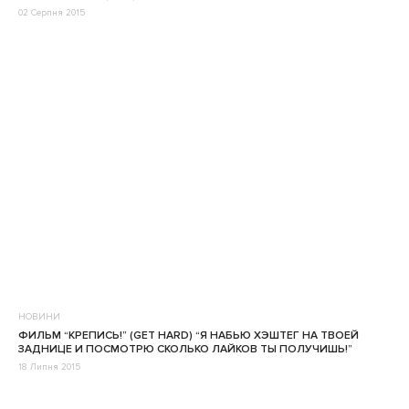
02 Серпня 2015
НОВИНИ
ФИЛЬМ “КРЕПИСЬ!” (GET HARD) “Я НАБЬЮ ХЭШТЕГ НА ТВОЕЙ
ЗАДНИЦЕ И ПОСМОТРЮ СКОЛЬКО ЛАЙКОВ ТЫ ПОЛУЧИШЬ!”
18 Липня 2015