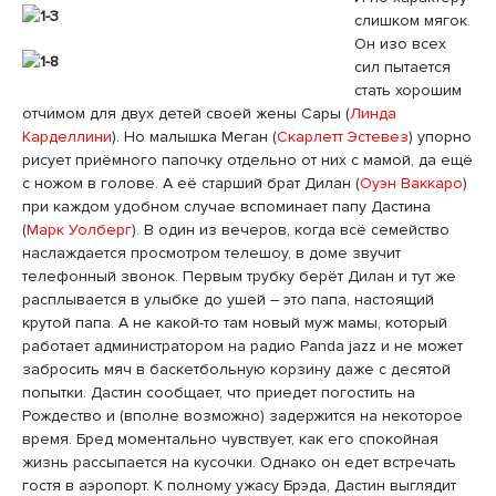
слишком мягок.
Он изо всех
сил пытается
стать хорошим
отчимом для двух детей своей жены Сары (
Линда
Карделлини
). Но малышка Меган (
Скарлетт Эстевез
) упорно
рисует приёмного папочку отдельно от них с мамой, да ещё
с ножом в голове. А её старший брат Дилан (
Оуэн Ваккаро
)
при каждом удобном случае вспоминает папу Дастина
(
Марк Уолберг
). В один из вечеров, когда всё семейство
наслаждается просмотром телешоу, в доме звучит
телефонный звонок. Первым трубку берёт Дилан и тут же
расплывается в улыбке до ушей – это папа, настоящий
крутой папа. А не какой-то там новый муж мамы, который
работает администратором на радио Panda jazz и не может
забросить мяч в баскетбольную корзину даже с десятой
попытки. Дастин сообщает, что приедет погостить на
Рождество и (вполне возможно) задержится на некоторое
время. Бред моментально чувствует, как его спокойная
жизнь рассыпается на кусочки. Однако он едет встречать
гостя в аэропорт. К полному ужасу Брэда, Дастин выглядит