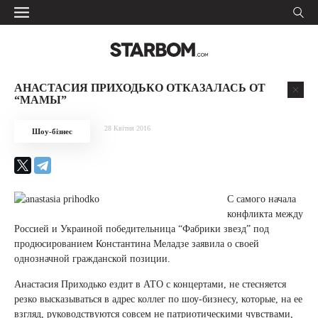
АНАСТАСИЯ ПРИХОДЬКО ОТКАЗАЛАСЬ ОТ
“МАМЫ”
28 Квітня 2016
Шоу-бізнес
С самого начала
конфликта между
Россией и Украиной победительница “Фабрики звезд” под
продюсированием Константина Меладзе заявила о своей
однозначной гражданской позиции.
Анастасия Приходько ездит в АТО с концертами, не стесняется
резко высказываться в адрес коллег по шоу-бизнесу, которые, на ее
взгляд, руководствуются совсем не патриотическими чувствами,