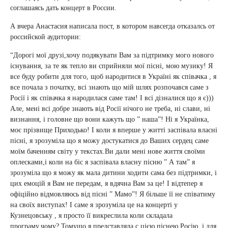
соглашаясь дать концерт в России.
А вчера Анастасия написала пост, в котором навсегда отказалсь от
российской аудитории:
“Дорогі мої друзі,хочу подякувати Вам за підтримку мого нового
існування, за те як тепло ви сприйняли мої пісні, мою музику! Я
все буду робити для того, щоб народитися в Україні як співачка , я
все почала з початку, всі знають що мій шлях розпочався саме з
Росії і як співачка я народилася саме там! І всі дізналися що я є)))
Але, мені всі добре знають від Росії нічого не треба, ні слави, ні
визнання, і головне що вони кажуть що ” наша”! Ні я Українка,
моє прізвище Приходько! І коли я вперше у житті заспівала власні
пісні, я зрозуміла що я можу достукатися до Ваших сердец саме
моїм баченням світу у текстах.Ви дали мені нове життя своїми
оплесками,і коли на біс я заспівала власну пісню ” А там” я
зрозуміла що я можу як мала дитини ходити сама без підтримки, і
цих емоцій я Вам не передам, я вдячна Вам за це! І відтепер я
офіційно відмовляюсь від пісні ” Мамо”! Я більше її не співатиму
на своїх виступах! І саме я зрозуміла це на концерті у
Кузнецовську , я просто її викреслила коли складала
програму,чому? Томущо я представляла с цією піснею Росію, і для