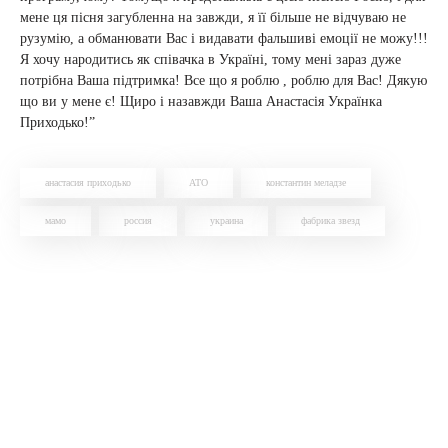
мене ця пісня загубленна на завжди, я її більше не відчуваю не
рузумію, а обманювати Вас і видавати фальшиві емоції не можу!!!
Я хочу народитись як співачка в Україні, тому мені зараз дуже
потрібна Ваша підтримка! Все що я роблю , роблю для Вас! Дякую
що ви у мене є! Щиро і назавжди Ваша Анастасія Українка
Приходько!”
анастасия приходько
АТО
константин меладзе
мамо
россия
украина
фабрика звезд