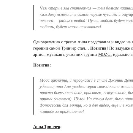
Чем старше мы становимся — тем больше лишних
каждому вспомнить самые первые чувства и ощущ
человек — рядом с тобой! Пусть любовь будет легк
любишь, будет много целоваться!
Одновременно с треком Анна представила и видео на 
героини самой Тринчер стал…
Позитив
! По задумке 
артист, музыкант, участник группы
MOZGI
идеально в
Позитив
:
Мода циклична, и персонажи в стиле Джонни Депп
удивило, что Аня увидела героя своего клипа именн
просто быть классным, красивым, сексуальным, быт
привык (смеется). Шучу! На самом деле, было инт
фотосессии для глянца, но и для видео, еще и в к
команде за приглашение!
Анна Тринчер
: