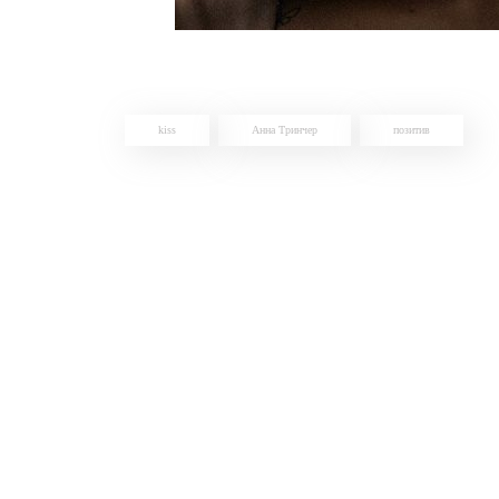
kiss
Анна Тринчер
позитив