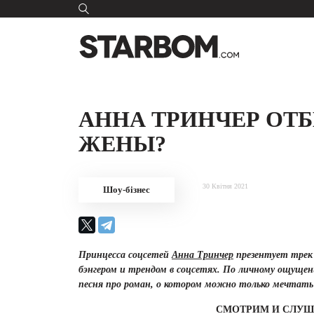
АННА ТРИНЧЕР ОТБ
ЖЕНЫ?
30 Квітня 2021
Шоу-бізнес
Принцесса соцсетей
Анна Тринчер
презентует тре
бэнгером и трендом в соцсетях. По личному ощуще
песня про роман, о котором можно только мечтат
СМОТРИМ И СЛУ