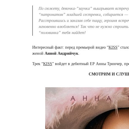
По сюжету, девочка-”заучка” выигрывает встреч
“патронатом” младшей сестренки, собирается — 
Расстроившись и заказав себе пиццу, героиня встр
мгновенно влюбляется! Так что не нужно строить 
“половинка” тебя найдет!
Интересный факт: перед премьерой видео “
KISS
” стал
женой
Анной Андрийчук
.
Трек “
KISS
” войдет в дебютный ЕР Анны Тринчер, пре
СМОТРИМ И СЛУ