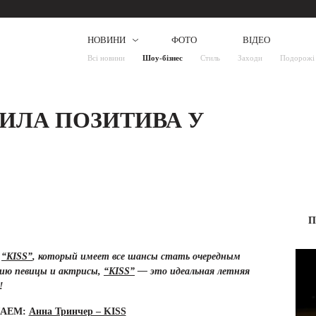
НОВИНИ
ФОТО
ВІДЕО
Всі новини
Шоу-бізнес
Стиль
Заходи
Подорожі
ИЛА ПОЗИТИВА У
П
к
“KISS”
, который имеет все шансы стать очередным
нию певицы и актрисы,
“KISS”
— это идеальная летняя
ь!
ШАЕМ:
Анна Тринчер – KISS