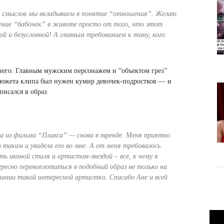
 смыслов мы вкладываем в понятие “отношения”. Желаю
ение “бабочек” в животе просто от того, что этот
ой и безусловной! А главным требованием к тому, кого
него. Главным мужским персонажем и “объектом грез”
сюжета клипа был нужен кумир девочек-подростков — и
писался в образ.
а из фильма “Плакса” — снова в тренде. Меня приятно
о таким и увидела его во мне. А от меня требовалось
ь иконой стиля и артистом-звездой – все, к чему я
ересно перевоплотиться в подобный образ не только на
омпании такой интересной артистки. Спасибо Ане и всей