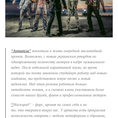
“Антитіла”
воплотили в жизнь
очередной
масштабный
проект. Возможно, с новым украинским рекордом по
одновременному количеству актеров в кадре музыкального
видео. После небольшой карантинной паузы, во время
которой мы почти за
кончили
студийную работу над новым
альбомом, мы представляем новую песню и новый
видеоклип. Над этим рел
и
зом работали больше
пятидесяти
человек
, а в съемках клипа участвовали более
сем
и
сот наших друзей, фанов и профессиональных актеров.
“
Маскарад” – фарс, ирония на самих себя и на
то,
что
творится
вокруг нас. У артиста есть прекрасная
возможность говорить с людьми метафорами и об
разами
,