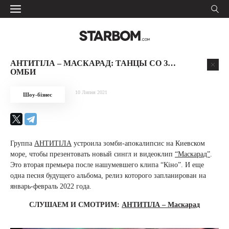
АНТИТІЛА – МАСКАРАД: ТАНЦЫ СО З…
ОМБИ
10 Липня 2021
Шоу-бізнес
Группа
АНТИТІЛА
устроила зомби-апокалипсис на Киевском
море, чтобы презентовать новый сингл и видеоклип
“Маскарад”
.
Это вторая премьера после нашумевшего клипа “Кіно”. И еще
одна песня будущего альбома, рел
и
з которого запланирован на
январь-февраль 2022 года.
СЛУШАЕМ И СМОТРИМ:
АНТИТІЛА – Маскарад