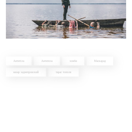
Антитіла
Антитела
зомби
Маскарад
назар заднепровский
тарас тополя