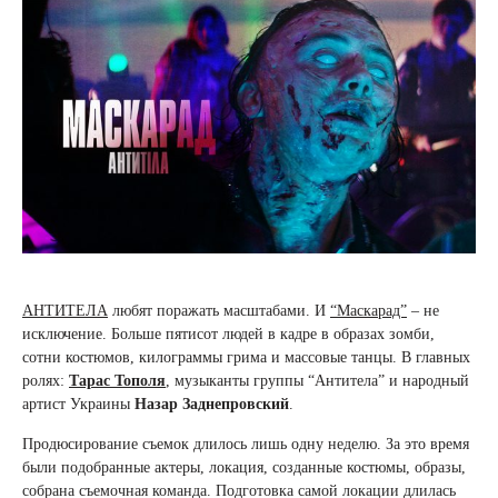
АНТИТЕЛА
любят поражать масштабами. И
“Маскарад”
– не
исключение. Больше пят
и
сот людей в кадре в образах зомби,
сотни костюмов, килограммы грима и массовые танцы. В главных
ролях:
Тарас Тополя
, музыканты группы “Антитела” и народный
артист Украины
Назар Задн
е
провский
.
Продюсирование съемок длилось лишь одн
у
недел
ю
. За это время
были подобранные актеры, локация, созданные костюмы, об
разы
,
собрана съемочная команда. Подготовка самой локации длилась