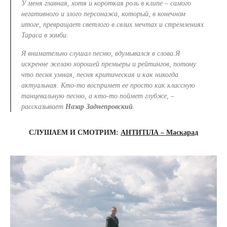
У меня главная, хотя и короткая роль в клипе – самого
негативного и злого персонажа, который, в конечном
итоге, превращает светлого
в свлих мечтах
и стремлениях
Тараса в зомби
.
Я внимательно слушал песню, вдумывался в
слова.Я
искренне желаю хорошей премьеры и рейтингов, потому
что песня умна
я
, песня критическая и как никогда
актуальн
ая
.
Кто-то воспримет ее просто как классную
танцевальную песню, а кто-то поймет глубже, –
рассказывает
Назар Задн
е
провский
.
СЛУШАЕМ И СМОТРИМ:
АНТИТІЛА – Маскарад