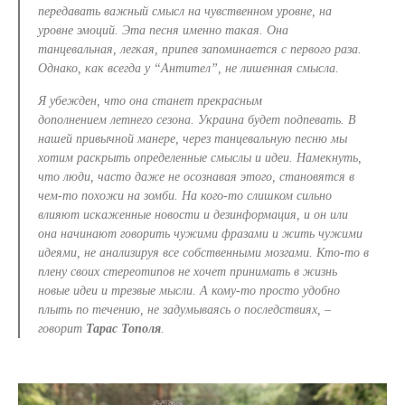
передавать важный смысл на чувственном уровне, на
уровне эмоций. Эта песня именно такая. Она
танцевальна
я
, легка
я
, припев запоминается с первого раза.
Однако, как всегда у “Антител”, не лишенная с
мысла
.
Я убежден, что она станет
прекрасным
дополнением
летнего сезона. Украина будет подпевать. В
нашей привычной манере, через танцевальную песню мы
хотим раскрыть определенные смыслы и идеи. Намекнуть,
что люди, часто даже не осознавая этого, становятся в
чем-то похожи на зомби. На кого-то слишком сильно
влияют искаженные новости и дез
и
нформац
и
я, и он или
она начинают говорить чужими фразами и жить чужими
идеями, не анализируя все собственными мозгами. Кто-то в
плену своих стереотипов не
хочет принимать в жизнь
новые идеи и трезвые мысли. А кому-то просто удобно
плыть по течению, не задумываясь о последствиях, –
говорит
Тарас
Тополя
.