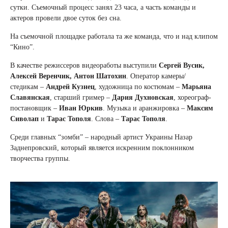
сутки. Съемочный процесс занял 23 час
а
, а часть команды и
актеров провели двое суток без сна.
На съемочной площадке работала та же команда, что и над клипом
“Кино”
.
В качестве режиссеров видеоработы выступили
Сергей
Вусик
,
Алексей
Веренчик
, Антон Шатох
и
н
. Оператор камеры/
стед
и
кам
–
Андрей
Кузнец
, художница по костюмам –
Марьяна
Славянска
я
, старший гример –
Дар
и
я
Духновс
кая
, хореограф-
постановщик –
Иван
Юрк
и
в
. Музыка и аранжировка –
Максим
Сиволап
и
Тарас Тополя
. Слова –
Тарас Тополя
.
Среди главных “зомби” – народный артист Украины Назар
Задн
е
провский, который является искренним поклонником
творчества группы.