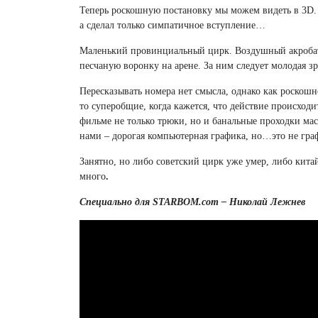
Теперь роскошную постановку мы можем видеть в 3D. 
а сделал только симпатичное вступление…
Маленький провинциальный цирк. Воздушный акробат п
песчаную воронку на арене. За ним следует молодая 
Пересказывать номера нет смысла, однако как роскошн
то суперобщие, когда кажется, что действие происход
фильме не только трюки, но и банальные проходки мас
нами – дорогая компьютерная графика, но…это не гра
Занятно, но либо советский цирк уже умер, либо кита
много
.
Специально для STARBOM.com – Николай Лежнев