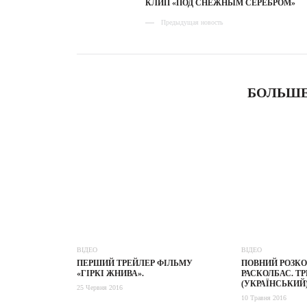
КЛИП «ПОД СНЕЖНЫМ СЕРЕБРОМ»
Предыдущая новость
БОЛЬШЕ
ВІДЕО
ВІДЕО
ПЕРШИЙ ТРЕЙЛЕР ФІЛЬМУ
ПОВНИЙ РОЗКО
«ГІРКІ ЖНИВА».
РАСКОЛБАС. ТР
(УКРАЇНСЬКИЙ
25 Червня 2016
10 Травня 2016