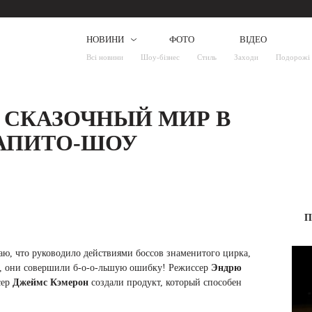
НОВИНИ
ФОТО
ВІДЕО
Всі новини
Шоу-бізнес
Стиль
Заходи
Подорожі
: СКАЗОЧНЫЙ МИР В
ШАПИТО-ШОУ
П
аю, что руководило действиями боссов знаменитого цирка,
й, они совершили б-о-о-льшую ошибку! Режиссер
Эндрю
ер
Джеймс Кэмерон
создали продукт, который способен