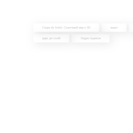
Cirque du Soleil: Сказочный мир в 3D
видео
цирк дю солей
Эндрю Адамсон