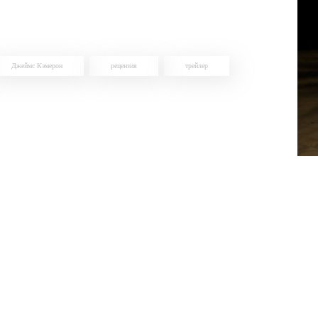
Джеймс Кэмерон
рецензия
трейлер