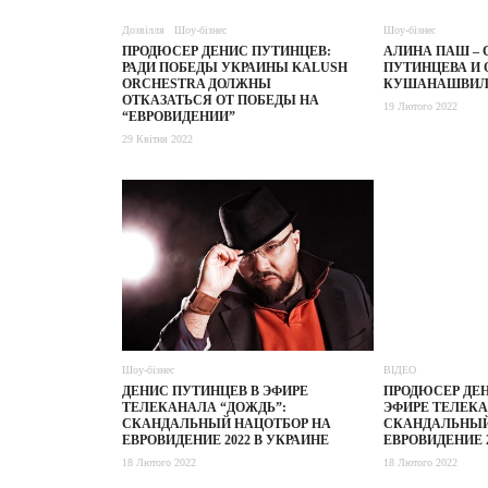
Дозвілля
Шоу-бізнес
Шоу-бізнес
ПРОДЮСЕР ДЕНИС ПУТИНЦЕВ:
АЛИНА ПАШ – 
РАДИ ПОБЕДЫ УКРАИНЫ KALUSH
ПУТИНЦЕВА И 
ORCHESTRA ДОЛЖНЫ
КУШАНАШВИЛ
ОТКАЗАТЬСЯ ОТ ПОБЕДЫ НА
19 Лютого 2022
“ЕВРОВИДЕНИИ”
29 Квітня 2022
Шоу-бізнес
ВІДЕО
ДЕНИС ПУТИНЦЕВ В ЭФИРЕ
ПРОДЮСЕР ДЕН
ТЕЛЕКАНАЛА “ДОЖДЬ”:
ЭФИРЕ ТЕЛЕКА
СКАНДАЛЬНЫЙ НАЦОТБОР НА
СКАНДАЛЬНЫЙ
ЕВРОВИДЕНИЕ 2022 В УКРАИНЕ
ЕВРОВИДЕНИЕ 2
18 Лютого 2022
18 Лютого 2022