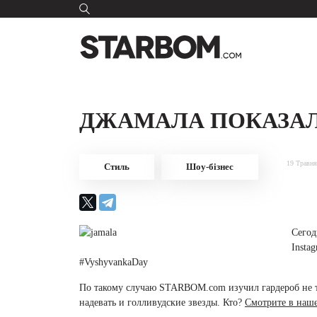
ДЖАМАЛА ПОКАЗА
19 Травня
Стиль
Шоу-бізнес
Сегод
Insta
#VyshyvankaDay
По такому случаю STARBOM.com изучил гардероб не т
надевать и голливудские звезды. Кто?
Смотрите в наше