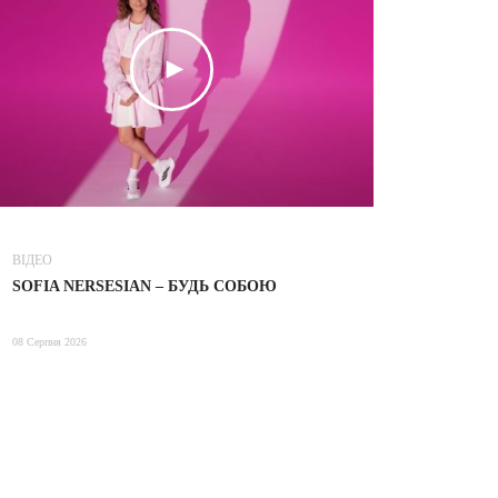
ВІДЕО
ВІДЕО
SOFIA NERSESIAN – БУДЬ СОБОЮ
ТІНА КАР
08 Серпня 2026
08 Серпня 2026