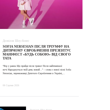
Дозвілля
Шоу-бізнес
ВІДЕО
SOFIA NERSESIAN ПІСЛЯ ТРІУМФУ НА
ALINA TI
ДИТЯЧОМУ ЄВРОБАЧЕННІ ПРЕЗЕНТУЄ
МАНІФЕСТ «БУДЬ СОБОЮ» ВІД СВОГО
ТАТА
31 Липня 2026
“Вір у ранок Що прийде після тривог Після найтемнішої
ночі Народжується твій день новий ..” – слова з нової пісні Sofia
Nersesian, переможниці Дитячого Євробачення в Україні,...
08 Серпня 2026
Дозвілля
Шоу-бізнес