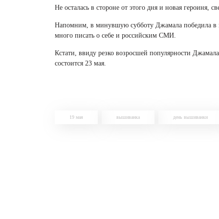
Не осталась в стороне от этого дня и новая героиня,
Напомним, в минувшую субботу Джамала победила в к
много писать о себе и российским СМИ.
Кстати, ввиду резко возросшей популярности Джамала
состоится 23 мая.
19 мая
вышиванка
день вышиванки