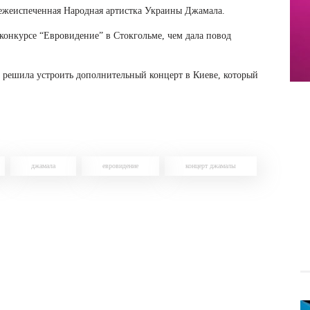
 свежеиспеченная Народная артистка Украины Джамала.
онкурсе “Евровидение” в Стокгольме, чем дала повод
 решила устроить дополнительный концерт в Киеве, который
джамала
евровидение
концерт джамалы