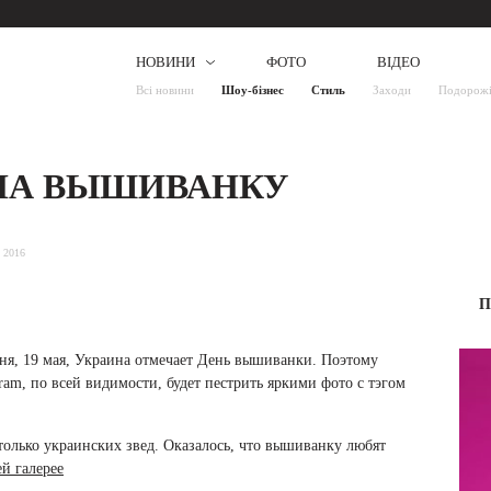
НОВИНИ
ФОТО
ВІДЕО
Всі новини
Шоу-бізнес
Стиль
Заходи
Подорож
ЛА ВЫШИВАНКУ
 2016
П
ня, 19 мая, Украина отмечает День вышиванки. Поэтому
gram, по всей видимости, будет пестрить яркими фото с тэгом
олько украинских звед. Оказалось, что вышиванку любят
й галерее