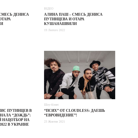
ВІДЕО
СМЕСЬ ДЕНИСА
АЛИНА ПАШ – СМЕСЬ ДЕНИСА
ОТАРА
ПУТИНЦЕВА И ОТАРА
И
КУШАНАШВИЛИ
19 Лютого 2022
Шоу-бізнес
ИС ПУТИНЦЕВ В
“ПСИХ” ОТ CLOUDLESS: ДАЕШЬ
НАЛА “ДОЖДЬ”:
“ЕВРОВИДЕНИЕ”!
 НАЦОТБОР НА
23 Жовтня 2021
022 В УКРАИНЕ