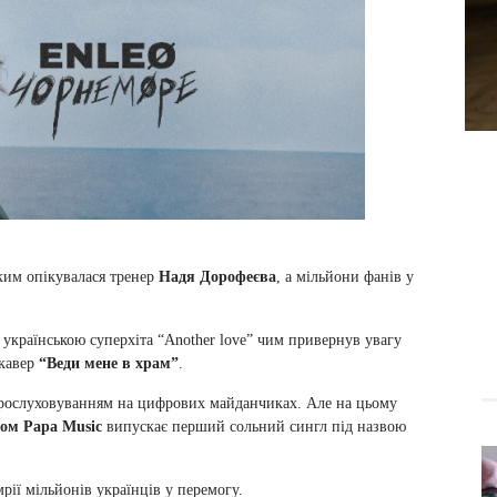
яким опікувалася тренер
Надя Дорофеєва
, а мільйони фанів у
 українською суперхіта “Another love” чим привернув увагу
 кавер
“Веди мене в храм”
.
 прослуховуванням на цифрових майданчиках. Але на цьому
ом Papa Music
випускає перший сольний сингл під назвою
рії мільйонів українців у перемогу.