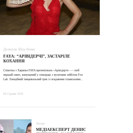
Дозвілля
Шоу-бізнес
ВІДЕО
FAYA: “АРІВІДЕРЧІ”, ЗАСТАРІЛЕ
ALINA TI
КОХАННЯ
Співачка з Харкова FAYA презентувала «Арівідерчі» — свій
31 Липня 2026
перший сингл, випущений у співпраці з музичним лейблом Fox
Lab. Емоційний танцювальний трек із яскравими іспанськими...
04 Серпня 2026
Заходи
МЕДІАЕКСПЕРТ ДЕНИС