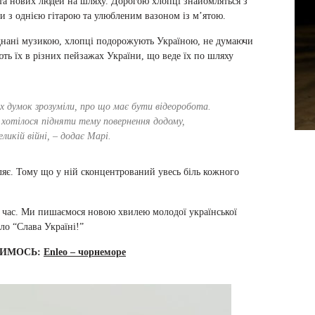
та нових людей на шляху. Дорогою хлопці знайомляться з
 з однією гітарою та улюбленим вазоном із м’ятою.
єднані музикою, хлопці подорожують Україною, не думаючи
ть їх в різних пейзажах України, що веде їх по шляху
х думок зрозуміли, про що має бути відеоробота.
 хотілося підняти тему повернення додому,
ликій війні, – додає Марі.
ляє. Тому що у ній сконцентрований увесь біль кожного
аш час. Ми пишаємося новою хвилею молодої української
ло “Слава Україні!”
ВИМОСЬ:
Enleo – чорнеморе