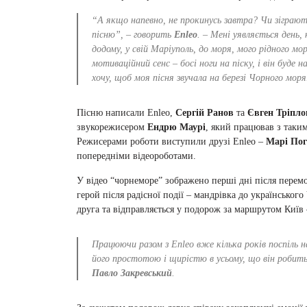
“А якщо напевно, не прокинусь завтра? Чи зіграют
пісню”, – говорить
Enleo
. – Мені уявляється день, 
додому, у свій Маріуполь, до моря, мого рідного м
мотиваційний сенс – босі ноги на піску, і він буде н
хочу, щоб моя пісня звучала на березі Чорного моря
Пісню написали Enleo,
Сергій Ранов
та
Євген Тріпло
звукорежисером
Ендрю Маурі
, який працював з таки
Режисерами роботи виступили друзі Enleo –
Марі Пог
попередніми відеороботами.
У відео “чорнеморе” зображено перші дні після перемо
герой після радісної події – мандрівка до українського
друга та відправляється у подорож за маршрутом Київ
Працюючи разом з Enleo вже кілька років поспіль
його простотою і щирістю в усьому, що він робит
Павло Закревський
.