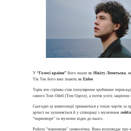
У
“Голосі країни”
його знали як
Нікіту Леонтьєва
, 
Тік Ток його вже знають як
Enleo
.
Торік він стрімко став популярним зробивши переклад
самого Tom Odell (Том Оделл), а потім успіх закріпив
Сьогодні ці композиції тримаються у топах чартів за
артист не зупиняється й у співпраці з музичним
лейбл
“чорнеморе” та музичне відео до нього.
Робота “чорнеморе” символічна. Вона розповідає про м