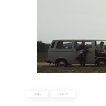
ENLEO
чорнеморе