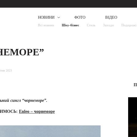
НОВИНИ
ФОТО
ВІДЕО
Всі новини
Шоу-бізнес
Стиль
Заходи
Подорожі
РНЕМОРЕ”
ітня 2023
П
ьний сингл “чорнеморе”.
ВИМОСЬ:
Enleo – чорнеморе