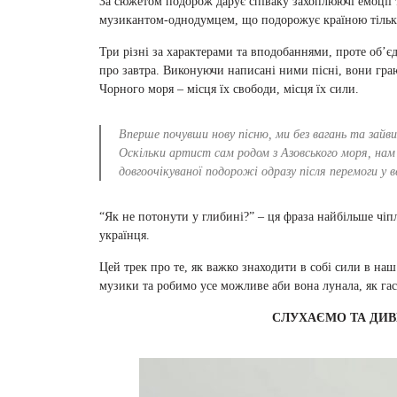
За сюжетом подорож дарує співаку захоплюючі емоції 
музикантом-однодумцем, що подорожує країною тільки
Три різні за характерами та вподобаннями, проте об’
про завтра. Виконуючи написані ними пісні, вони граю
Чорного моря – місця їх свободи, місця їх сили.
Вперше почувши нову пісню, ми без вагань та зайви
Оскільки артист сам родом з Азовського моря, нам
довгоочікуваної подорожі одразу після перемоги у ве
“Як не потонути у глибині?” – ця фраза найбільше чіп
українця.
Цей трек про те, як важко знаходити в собі сили в н
музики та робимо усе можливе аби вона лунала, як гас
СЛУХАЄМО ТА ДИ