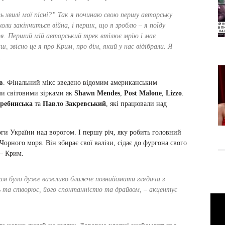
ь хвилі мої пісні?” Так я починаю свою першу авторську
коли закінчиться війна, і першк, що я зроблю – я поїду
оря. Перший мій авторський трек втілює мрію і має
аш, звісно це я про Крим, про дім, який у нас відібрали. Я
.
в
. Фінальний мікс зведено відомим американським
ми світовими зірками як
Shawn Mendes
,
Post Malone
,
Lizzo
.
ребинська
та
Павло Закревський
, які працювали над
ги України над ворогом. І першу річ, яку робить головний
 Чорного моря. Він збирає свої валізи, сідає до фургона свого
 – Крим.
 нам було дуже важливо ближче познайомити глядача з
ь та створює, його спонтанністю та драйвом, – акцентує