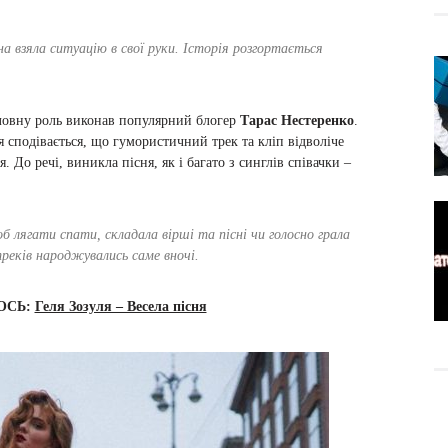
на взяла ситуацію в свої руки. Історія розгортається
оловну роль виконав популярний блогер
Тарас Нестеренко
.
я сподівається, що гумористичний трек та кліп відволіче
. До речі, виникла пісня, як і багато з синглів співачки –
б лягати спати, складала вірші та пісні чи голосно грала
 треків народжувались саме вночі.
ОСЬ:
Геля Зозуля – Весела пісня