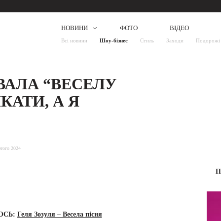
НОВИНИ
ФОТО
ВІДЕО
Всі новини
Шоу-бізнес
Стиль
Заходи
Подорожі
ВАЛА “ВЕСЕЛУ
КАТИ, А Я
того 2024
П
ОСЬ:
Геля Зозуля – Весела пісня