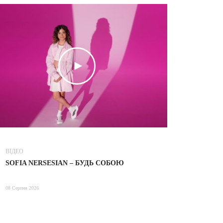
ВІДЕО
ВІДЕО
SOFIA NERSESIAN – БУДЬ СОБОЮ
ТІНА КАР
08 Серпня 2026
08 Серпня 2026