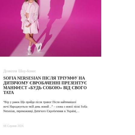
Дозвілля
Шоу-бізнес
ВІДЕО
SOFIA NERSESIAN ПІСЛЯ ТРІУМФУ НА
ALINA TI
ДИТЯЧОМУ ЄВРОБАЧЕННІ ПРЕЗЕНТУЄ
МАНІФЕСТ «БУДЬ СОБОЮ» ВІД СВОГО
ТАТА
31 Липня 2026
“Вір у ранок Що прийде після тривог Після найтемнішої
ночі Народжується твій день новий ..” – слова з нової пісні Sofia
Nersesian, переможниці Дитячого Євробачення в Україні,...
08 Серпня 2026