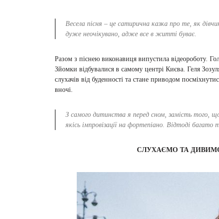
Весела пісня – це сатирична казка про те, як дівчи
дуже неочікувано, адже все в житті буває.
Разом з піснею виконавиця випустила відеороботу. Г
Зйомки відбувалися в самому центрі Києва. Геля Зозул
слухачів від буденності та стане приводом посміхнутися
вночі.
З самого дитинства я перед сном, замість того, що
якісь імпровізації на фортепіано. Відтоді багато
СЛУХАЄМО ТА ДИВИМ