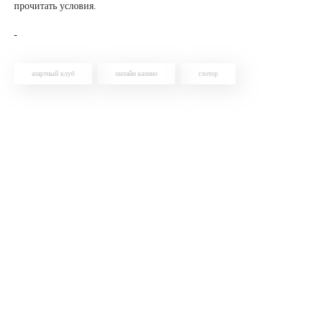
прочитать условия.
азартный клуб
онлайн казино
слотор