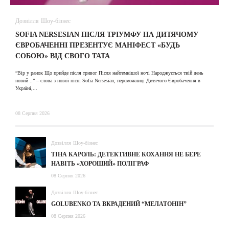
Дозвілля
Шоу-бізнес
В
SOFIA NERSESIAN ПІСЛЯ ТРІУМФУ НА ДИТЯЧОМУ
A
ЄВРОБАЧЕННІ ПРЕЗЕНТУЄ МАНІФЕСТ «БУДЬ
СОБОЮ» ВІД СВОГО ТАТА
31
“Вір у ранок Що прийде після тривог Після найтемнішої ночі Народжується твій день
новий ..” – слова з нової пісні Sofia Nersesian, переможниці Дитячого Євробачення в
Україні,...
08 Серпня 2026
Дозвілля
Шоу-бізнес
ТІНА КАРОЛЬ: ДЕТЕКТИВНЕ КОХАННЯ НЕ БЕРЕ
НАВІТЬ «ХОРОШИЙ» ПОЛІГРАФ
08 Серпня 2026
Дозвілля
Шоу-бізнес
GOLUBENKO ТА ВКРАДЕНИЙ “МЕЛАТОНІН”
08 Серпня 2026