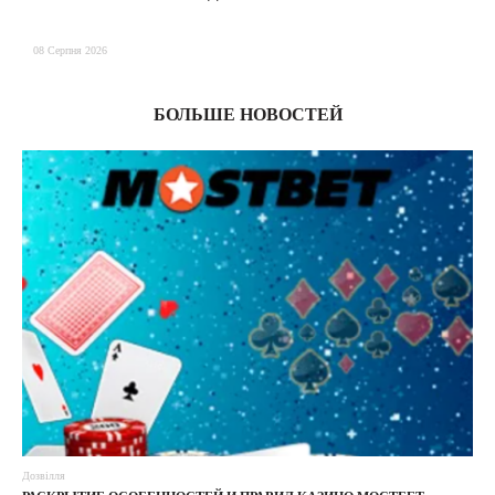
08 Серпня 2026
08
БОЛЬШЕ НОВОСТЕЙ
Дозвілля