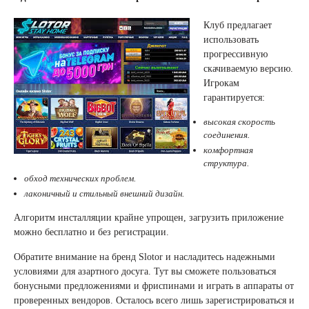
Клуб предлагает
использовать
прогрессивную
скачиваемую версию.
Игрокам
гарантируется:
высокая скорость
соединения.
комфортная
структура.
обход технических проблем.
лаконичный и стильный внешний дизайн.
Алгоритм инсталляции крайне упрощен, загрузить приложение
можно бесплатно и без регистрации.
Обратите внимание на бренд Slotor и насладитесь надежными
условиями для азартного досуга. Тут вы сможете пользоваться
бонусными предложениями и фриспинами и играть в аппараты от
проверенных вендоров. Осталось всего лишь зарегистрироваться и