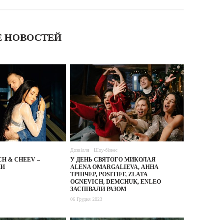
 НОВОСТЕЙ
Дозвілля
Шоу-бізнес
H & CHEEV –
У ДЕНЬ СВЯТОГО МИКОЛАЯ
МИ
ALENA OMARGALIEVA, АННА
ТРІНЧЕР, POSITIFF, ZLATA
OGNEVICH, DEMCHUK, ENLEO
ЗАСПІВАЛИ РАЗОМ
06 Грудня 2023