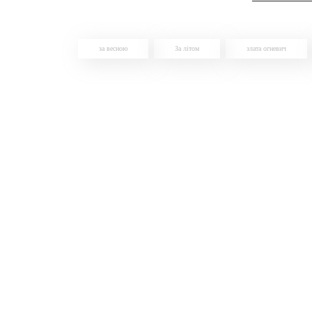
за весною
За літом
злата огневич