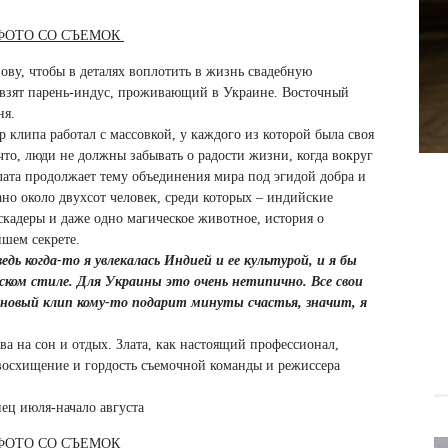
ФОТО СО СЪЕМОК
ву, чтобы в деталях воплотить в жизнь свадебную
 взят парень-индус, проживающий в Украине. Восточный
ня.
р клипа работал с массовкой, у каждого из которой была своя
 что, люди не должны забывать о радости жизни, когда вокруг
лата продолжает тему объединения мира под эгидой добра и
ано около двухсот человек, среди которых – индийские
кадеры и даже одно магическое животное, история о
йшем секрете.
дь когда-то я увлекалась Индией и ее культурой, и я бы
йском стиле. Для Украины это очень нетипично. Все свои
 новый клип кому-то подарит минуты счастья, значит, я
а на сон и отдых. Злата, как настоящий профессионал,
 восхищение и гордость съемочной команды и режиссера
нец июля-начало августа
ФОТО СО СЪЕМОК