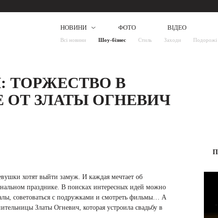
НОВИНИ
ФОТО
ВІДЕО
Всі новини
Шоу-бізнес
Стиль
Заходи
Подорожі
: ТОРЖЕСТВО В
 ОТ ЗЛАТЫ ОГНЕВИЧ
П
евушки хотят выйти замуж. И каждая мечтает об
нальном празднике. В поисках интересных идей можно
налы, советоваться с подружками и смотреть фильмы… А
тельницы Златы Огневич, которая устроила свадьбу в