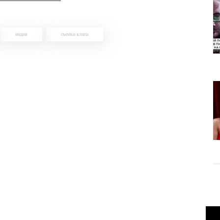
индия
съемки клипа