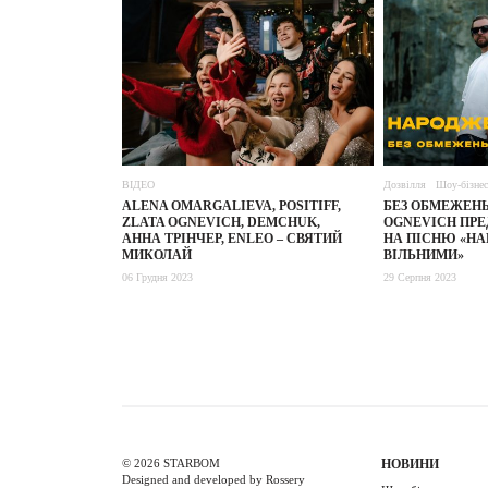
ВІДЕО
Дозвілля
Шоу-бізнес
ALENA OMARGALIEVA, POSITIFF,
БЕЗ ОБМЕЖЕНЬ
ZLATA OGNEVICH, DEMCHUK,
OGNEVICH ПРЕ
АННА ТРІНЧЕР, ENLEO – СВЯТИЙ
НА ПІСНЮ «НА
МИКОЛАЙ
ВІЛЬНИМИ»
06 Грудня 2023
29 Серпня 2023
© 2026 STARBOM
НОВИНИ
Designed and developed by Rossery