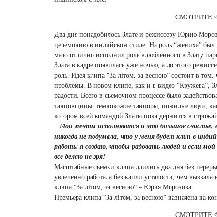
СМОТРИТЕ 
Два дня понадобилось Злате и режиссеру Юрию Морозо
церемонию в индийском стиле. На роль “жениха” был
мачо отлично исполнил роль влюбленного в Злату пар
Злата в кадре появилась уже ночью, а до этого режиссе
роль. Идея клипа “За літом, за весною” состоит в том,
проблемы. В новом клипе, как и в видео “Кружева”, З
радости. Всего в съемочном процессе было задействов
танцовщицы, темнокожие танцоры, пожилые люди, кас
котором всей командой Златы пока держится в строжа
– Мои мечты исполняются и это большое счастье, ве
никогда не подумала, что у меня будет клип в инди
работы я создаю, чтобы радовать людей и если мой
все делаю не зря!
Масштабные съемки клипа длились два дня без перерыв
увлеченно работала без капли усталости, чем вызвала
клипа “За літом, за весною” – Юрия Морозова.
Премьера клипа “За літом, за весною” назначена на ко
СМОТРИТЕ 