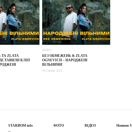
ВІДЕО
 ТА ZLATA
БЕЗ ОБМЕЖЕНЬ & ZLATA
ДСТАВИЛИ КЛІП
OGNEVICH – НАРОДЖЕНІ
РОДЖЕНІ
ВІЛЬНИМИ
29 Серпня 2023
STARBOM info
ФОТО
ВІДЕО
Новини 