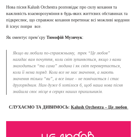
Нова пісня Kalush Orchestra розповідає про силу кохання та
важливість взаєморозуміння в будь-яких життєвих обставинах та
підкреслює, що справжнє кохання перетинає всі можливі кордони
й існує попри все.
Як оментує прем’єру
Тимофій Музичук
:
Якщо ви любили по-справжньому, трек “Це любов”
нагадає вам почуття, коли світ зупиняється, якщо з вами
знаходиться “та сама” людина і як світ перевертається,
коли її нема поряд. Коли все не має значення, а мають
значення тільки “ви”, а все інше – не помічається і стає
другорядним. Нам дуже б хотілося б, щоб наша нова пісня
знайшла своє місце в серцях наших прихильників.
СЛУХАЄМО ТА ДИВИМОСЬ:
Kalush Orchestra – Це любов