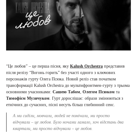
“Це любов” – це перша пісня, яку
Kalush Orchestra
представив
після релізу “Вогонь горить” без участі одного з ключових
персонажів гурту Олега Псюка. Новий реліз став початком
трансформації Kalush Orchestra до мультифронтмен-гурту з трьома
основними учасниками:
Сашею Табом
,
Олегом Псюком
та
Тимофієм Музичуком
. Гурт дорослішає: образи змінюються з
етнічних до сучасних, пісні несуть більш глибинний сенс.
А ми сиділи, мовчали, людей не помічали, ми просто
відчували – це любов. Було ночами ламало, хоч відстань два
квартали, ми просто відчували – це любов.