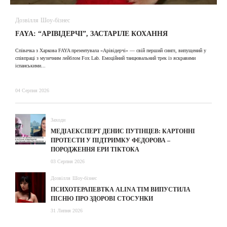
Дозвілля
Шоу-бізнес
В
FAYA: “АРІВІДЕРЧІ”, ЗАСТАРІЛЕ КОХАННЯ
A
Співачка з Харкова FAYA презентувала «Арівідерчі» — свій перший сингл, випущений у
співпраці з музичним лейблом Fox Lab. Емоційний танцювальний трек із яскравими
31
іспанськими...
04 Серпня 2026
Заходи
МЕДІАЕКСПЕРТ ДЕНИС ПУТІНЦЕВ: КАРТОННІ
ПРОТЕСТИ У ПІДТРИМКУ ФЕДОРОВА –
ПОРОДЖЕННЯ ЕРИ ТІКТОКА
03 Серпня 2026
Дозвілля
Шоу-бізнес
ПСИХОТЕРАПЕВТКА ALINA TIM ВИПУСТИЛА
ПІСНЮ ПРО ЗДОРОВІ СТОСУНКИ
31 Липня 2026