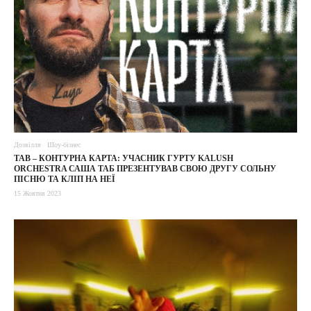
Дозвілля
Шоу-бізнес
TAB – КОНТУРНА КАРТА: УЧАСНИК ГУРТУ KALUSH
ORCHESTRA САША ТАБ ПРЕЗЕНТУВАВ СВОЮ ДРУГУ СОЛЬНУ
ПІСНЮ ТА КЛІП НА НЕЇ
15 Жовтня 2023