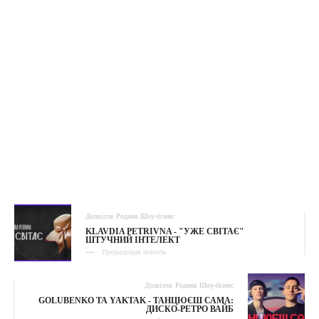
Дозвілля
Родина
Шоу-бізнес
KLAVDIA PETRIVNA - "УЖЕ СВІТАЄ"
ШТУЧНИЙ ІНТЕЛЕКТ
Предыдущая новость
Дозвілля
Родина
Шоу-бізнес
GOLUBENKO ТА YAKTAK - ТАНЦЮЄШ САМА:
ДИСКО-РЕТРО ВАЙБ