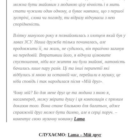
можна бути знайомим з людиною цілу вічність і в мить
стати чужими один одному, а буває навпаки, що з першої
зустрічі, слова чи погляду, ти відразу відчуваєш з нею
спорідненість.
Влітку минулого року я познайомилась з хлопцем який був у
лавах ЗСУ. Наша дружба тільки починалась, але
продовжити її, на жаль, не судилось, він трагічно загинув
на передовій. Втративши його, я відчула цілковите
спустошення, ніби все життя ми були знайомі, натомість
бачились лише пару разів. Ці та інші перипетії які
відбулись зі мною за останній час, перейшли в музику, це
ніби сповідь і так народилася пісня «Мій друг».
Чому мій? Бо для мене друг це та людина з якою я,
насамперед, можу звірити душу і ця композиція є прямим
доказом того. Вона стане близькою для багатьох, адже
справжній друг може бути далеко, але в серці поруч. –
коментує свою музичну новинку
Lama
.
СЛУХАЄМО:
Lama – Мій друг