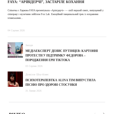
FAYA: “АРІВІДЕРЧІ”, ЗАСТАРІЛЕ КОХАННЯ
A
Співачка з Харкова FAYA презентувала «Арівідерчі» — свій перший сингл, випущений у
співпраці з музичним лейблом Fox Lab. Емоційний танцювальний трек із яскравими
31
іспанськими...
04 Серпня 2026
Заходи
МЕДІАЕКСПЕРТ ДЕНИС ПУТІНЦЕВ: КАРТОННІ
ПРОТЕСТИ У ПІДТРИМКУ ФЕДОРОВА –
ПОРОДЖЕННЯ ЕРИ ТІКТОКА
03 Серпня 2026
Дозвілля
Шоу-бізнес
ПСИХОТЕРАПЕВТКА ALINA TIM ВИПУСТИЛА
ПІСНЮ ПРО ЗДОРОВІ СТОСУНКИ
31 Липня 2026