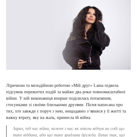
Ліричною та мелодійною роботою «Мій друг» Lama підвела
підсумок пережитих подій за майже два роки повномасштабної
війни. У ній виконавиця вперше поділилась потаємним,
стосунками зі своїми близькими друзями. Пісня написана про
тих, хто завжди є поруч з нею, нещодавно з‘явився у її житті та
важку втрату, яку на жаль, принесла їй війна.
Зараз, під час війни, кожен з нас як ніколи відчув на собі що
таке віддана, або що таке зрадлива дружба. Буває так, що