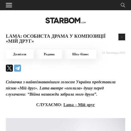
LAMA: ОСОБИСТА ДРАМА У КОМПОЗИЦІЇ
«МІЙ ДРУГ»
21 Листопада 2023
Дозвілля
Родина
Шоу-бізнес
Співачка з найвпізнаванішим голосом України представила
пісню «Мій друг». Lama вкотре «оголила» душу перед
слухачами: “Війна назавжди забрала мого друга”.
СЛУХАЄМО:
Lama – Мій друг