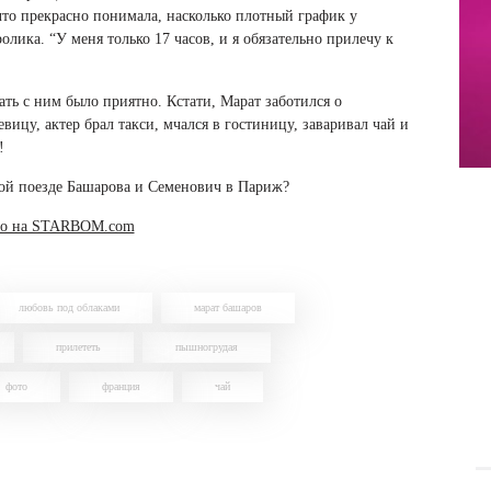
что прекрасно понимала, насколько плотный график у
олика. “У меня только 17 часов, и я обязательно прилечу к
ть с ним было приятно. Кстати, Марат заботился о
вицу, актер брал такси, мчался в гостиницу, заваривал чай и
!
кой поезде Башарова и Семенович в Париж?
то на STARBOM.com
любовь под облаками
марат башаров
прилететь
пышногрудая
фото
франция
чай