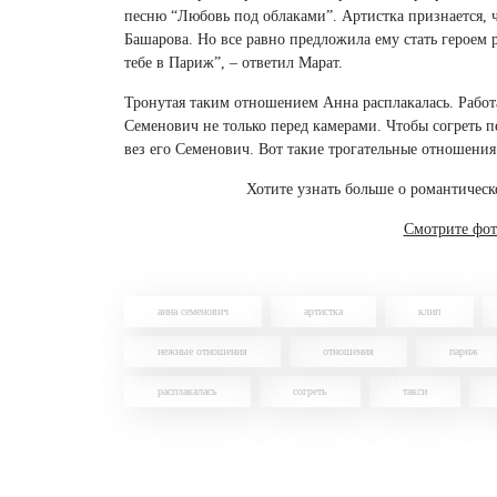
песню “Любовь под облаками”. Артистка признается, 
Башарова. Но все равно предложила ему стать героем р
тебе в Париж”, – ответил Марат.
Тронутая таким отношением Анна расплакалась. Работа
Семенович не только перед камерами. Чтобы согреть пе
вез его Семенович. Вот такие трогательные отношения
Хотите узнать больше о романтичес
Смотрите фо
анна семенович
артистка
клип
нежные отношения
отношения
париж
расплакалась
согреть
такси