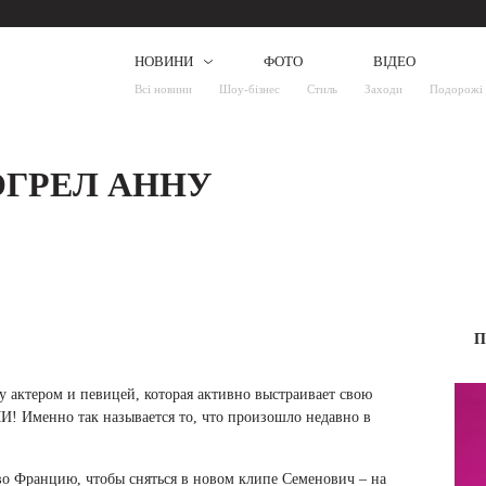
НОВИНИ
ФОТО
ВІДЕО
Всі новини
Шоу-бізнес
Стиль
Заходи
Подорожі
ОГРЕЛ АННУ
П
 актером и певицей, которая активно выстраивает свою
Именно так называется то, что произошло недавно в
во Францию, чтобы сняться в новом клипе Семенович – на