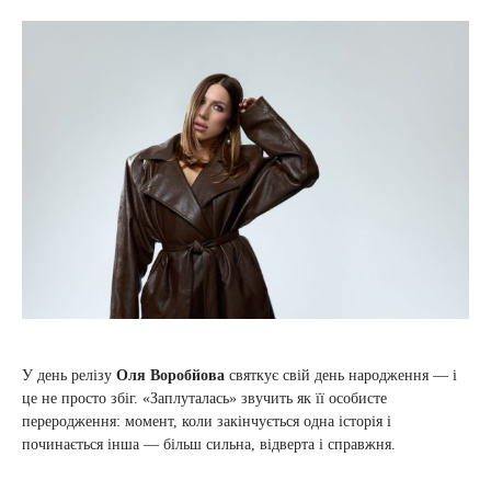
У день релізу
Оля Воробйова
святкує свій день народження — і
це не просто збіг. «Заплуталась» звучить як її особисте
переродження: момент, коли закінчується одна історія і
починається інша — більш сильна, відверта і справжня.