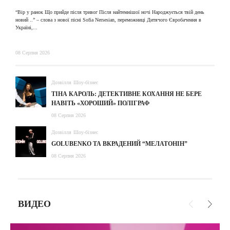
31
“Вір у ранок Що прийде після тривог Після найтемнішої ночі Народжується твій день
новий ..” – слова з нової пісні Sofia Nersesian, переможниці Дитячого Євробачення в
Україні,...
08 Серпня 2026
Дозвілля
Шоу-бізнес
ТІНА КАРОЛЬ: ДЕТЕКТИВНЕ КОХАННЯ НЕ БЕРЕ
НАВІТЬ «ХОРОШИЙ» ПОЛІГРАФ
08 Серпня 2026
Дозвілля
Шоу-бізнес
GOLUBENKO ТА ВКРАДЕНИЙ “МЕЛАТОНІН”
08 Серпня 2026
ВИДЕО