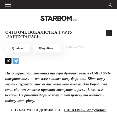
ОЧІ В ОЧІ: ВОКАЛІСТКА ГУРТУ
«ЗАПЛУТАЛАСЬ»
29 Квітня 2026
Дозвілля
Шоу-бізнес
Після тривалого мовчання та серії дуетних релізів «ОЧІ В ОЧІ»
повертаються — але вже в оновленому форматі. Відтепер у
звучанні гурту більше немає чоловічого вокалу. Оля Воробйова
стає єдиним голосом проєкту, виступаючи разом із живим
бендом. Це рішення формує нову, більш цілісну та особисту
подачу матеріалу.
СЛУХАЄМО ТА ДИВИМОСЬ:
ОЧІ В ОЧІ – Заплуталась