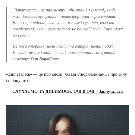
«Заплуталась» це про внутрішній стан в моменті, який
мені довелось відчувати – трансформація через втрати.
Вона і про відкат, з відчуттям суму і сумнівів, коли ти
повністю змінюєш своє життя не по своїй волі . І про шлях
до себе .
Це нова сторінка, нова поетична історія, новий подих.
Вільний, незалежний, сильний, хоч і трошки заплутаний, –
коментує
Оля Воробйова
.
«Заплуталась» — це про ілюзії, які ми створюємо самі, і про силу
їх відпустити.
СЛУХАЄМО ТА ДИВИМОСЬ:
ОЧІ В ОЧІ – Заплуталась