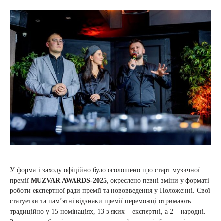
У форматі заходу офіційно було оголошено про старт музичної
премії
MUZVAR AWARDS-2025
, окреслено певні зміни у форматі
роботи експертної ради премії та нововведення у Положенні. Свої
статуетки та пам’ятні відзнаки премії переможці отримають
традиційно у 15 номінаціях, 13 з яких – експертні, а 2 – народні.