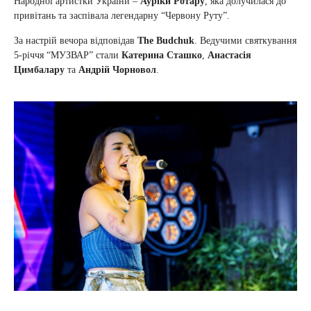
Народної артистки України –
Ауріки Ротару
, яка долучилася до
привітань та заспівала легендарну “Червону Руту”.
За настрій вечора відповідав
The Budchuk
. Ведучими святкування
5-річчя “МУЗВАР” стали
Катерина Сташко
,
Анастасія
Цимбалару
та
Андрій Чорновол
.