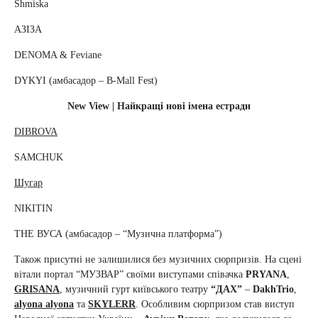
Shmiska
АЗІЗА
DENOMA & Feviane
DYKYI (амбасадор – B-Mall Fest)
New View | Найкращі нові імена естради
DIBROVA
SAMCHUK
Шугар
NIKITIN
THE ВУСА (амбасадор – “Музична платформа”)
Також присутні не залишилися без музичних сюрпризів. На сцені
вітали портал “МУЗВАР” своїми виступами співачка
PRYANA
,
GRISANA
, музичний гурт київського театру
“ДАХ”
–
DakhTrio
,
alyona alyona
та
SKYLERR
. Особливим сюрпризом став виступ