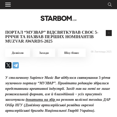
ПОРТАЛ “МУЗВАР” ВІДСВЯТКУВАВ СВОЄ 5-
РІЧЧЯ ТА НАЗВАВ ПЕРШИХ НОМІНАНТІВ
MUZVAR AWARDS-2025
08 Листопада 2025
Дозвілля
Заходи
Шоу-бізнес
У столичному Sapience Music Bar відбулося святкування 5-річчя
музичного порталу “МУЗВАР”. Привітати редакцію зібралися
представники креативної індустрії. Захід мав на меті не лише
розважальний формат, але й благодійний – усіх присутніх
заохочували
донатити на збір
на ремонт колісної техніки ДАР
ОАБр НГУ (Дивізіону артилерійської розвідки окремої
артилерійської бригади Національної Гвардії України).