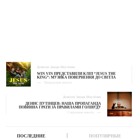
Дозвілля
Заходи
Шоу-бізнес
WIN VIN ПРЕДСТАВИЛИ КЛІП “JESUS THE
KING”: МУЗИКА ПОВЕРНЕННЯ ДО СВІТЛА
Предыдущая новость
Дозвілля
Заходи
Шоу-бізнес
ДЕНИС ПУТІНЦЕВ: НАША ПРОПАГАНДА
ПОВИННА ГРАТИ ЗА ПРАВИЛАМИ ГОЛІВУДУ
Следующая новость
ПОСЛЕДНИЕ
ПОПУЛЯРНЫЕ