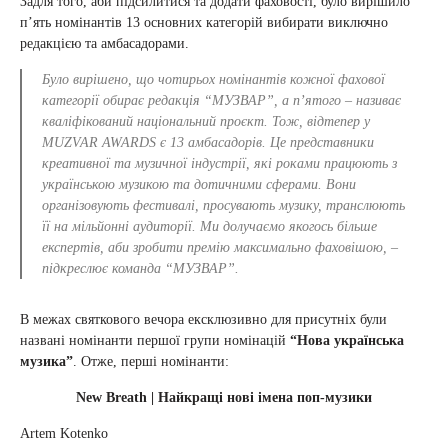
Задля того, аби підсилитися та додати фаховості, було вирішило
п’ять номінантів 13 основних категорій вибирати виключно
редакцією та амбасадорами.
Було вирішено, що чотирьох номінантів кожної фахової
категорії обирає редакція “МУЗВАР”, а п’ятого – називає
кваліфікований національний проєкт. Тож, відтепер у
MUZVAR AWARDS є 13 амбасадорів. Це представники
креативної та музичної індустрії, які роками працюють з
українською музикою та дотичними сферами. Вони
організовують фестивалі, просувають музику, транслюють
її на мільйонні аудиторії. Ми долучаємо якогось більше
експертів, аби зробити премію максимально фаховішою, –
підкреслює команда “МУЗВАР”.
В межах святкового вечора ексклюзивно для присутніх були
названі номінанти першої групи номінацій
“Нова українська
музика”
. Отже, перші номінанти:
New Breath | Найкращі нові імена поп-музики
Artem Kotenko