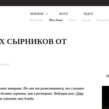
НОВИНИ
ФОТО
ВІДЕО
Всі новини
Шоу-бізнес
Стиль
Заходи
Подорожі
Х СЫРНИКОВ ОТ
ітня 2021
П
иант завтрака. Но они то разваливаются, то слишком
 сделать сырники, как в ресторане. Ведущая шоу
«Хто
ак готовит это блюдо.