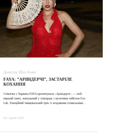
Дозвілля
Шоу-бізнес
ВІДЕО
FAYA: “АРІВІДЕРЧІ”, ЗАСТАРІЛЕ
ALINA TI
КОХАННЯ
Співачка з Харкова FAYA презентувала «Арівідерчі» — свій
31 Липня 2026
перший сингл, випущений у співпраці з музичним лейблом Fox
Lab. Емоційний танцювальний трек із яскравими іспанськими...
04 Серпня 2026