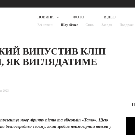
НОВИНИ
ФОТО
ВІДЕО
Всі новини
Шоу-бізнес
Стиль
Заходи
Подорожі
КИЙ ВИПУСТИВ КЛІП
Я, ЯК ВИГЛЯДАТИМЕ
ня 2023
П
презентує нову ліричну пісню та відеокліп «Тато». Цією
та безпосередньо своєму, який зробив неймовірний внесок у