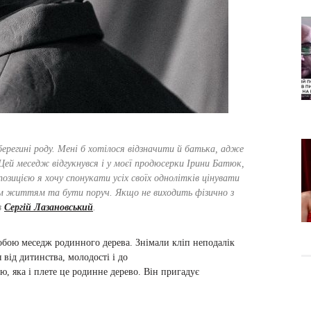
ерегині роду. Мені б хотілося відзначити й батька, адже
Цей меседж відгукнувся і у моєї продюсерки Ірини Батюк,
зицією я хочу спонукати усіх своїх однолітків цінувати
ім життям та бути поруч. Якщо не виходить фізично з
в
Сергій Лазановський
.
 собою меседж родинного дерева. Знімали кліп неподалік
 від дитинства, молодості і до
ю, яка і плете це родинне дерево. Він пригадує