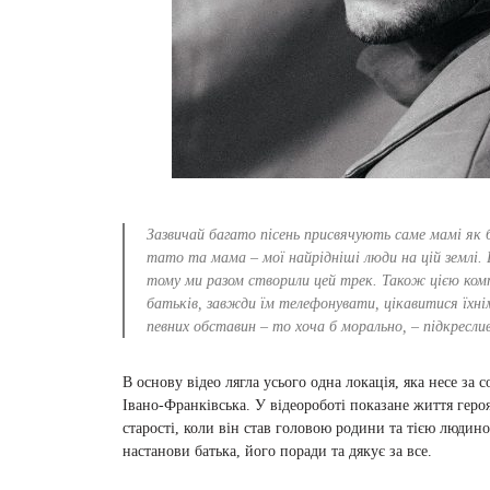
Зазвичай багато пісень присвячують саме мамі як б
тато та мама – мої найрідніші люди на цій землі. 
тому ми разом створили цей трек. Також цією компо
батьків, завжди їм телефонувати, цікавитися їхн
певних обставин – то хоча б морально, – підкресли
В основу відео лягла усього одна локація, яка несе за
Івано-Франківська. У відеороботі показане життя героя
старості, коли він став головою родини та тією людино
настанови батька, його поради та дякує за все.