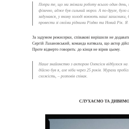
Попри те, що ми знімали роботу всього один день,
фізично, адже був сильний мороз. А по-друге, було
задумався, у якому холоді воюють наші захисники,
провести зі своїми рідними Різдво та Новий Рік. Я 
За задумом режисерки, співакові вирішили не додавати
Сергій Лазановський, команда натякала, що актор дій
Проте відверто говорить: до кінця не вірив цьому.
Наше знайомство з актором Олексієм відбулося на з
дійсно був я, але ніби через 25 років. Мурахи про
схожість, – розповів співак.
СЛУХАЄМО ТА ДИВИМ