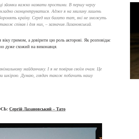
 ці зйомки важко назвати простими. В першу чергу
 складно сконцентруватися. Адже я на хвилину лишень
 боронять країну. Серед них багато тат, які не зможуть
також співав і для них, – зазначив Лазановський.
 віку гримом, а довірити цю роль акторові. Як розповідає
сно дуже схожий на виконавця.
німальному майданчику. І я не повірив своїм очам. Це
бігли шкірою. Думаю, глядач також побачить нашу
ОСЬ:
Сергій Лазановський – Тато