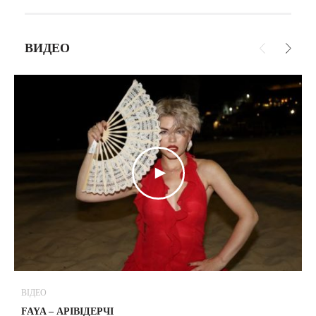
ВИДЕО
ВІДЕО
В
FAYA – АРІВІДЕРЧІ
М