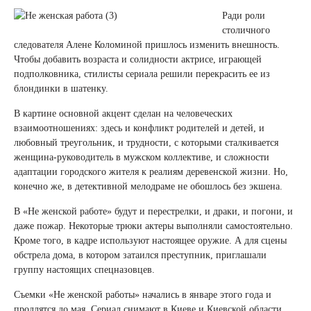
Ради роли
столичного
следователя Алене Коломиной пришлось изменить внешность.
Чтобы добавить возраста и солидности актрисе, играющей
подполковника, стилисты сериала решили перекрасить ее из
блондинки в шатенку.
В картине основной акцент сделан на человеческих
взаимоотношениях: здесь и конфликт родителей и детей, и
любовный треугольник, и трудности, с которыми сталкивается
женщина-руководитель в мужском коллективе, и сложности
адаптации городского жителя к реалиям деревенской жизни. Но,
конечно же, в детективной мелодраме не обошлось без экшена.
В «Не женской работе» будут и перестрелки, и драки, и погони, и
даже пожар. Некоторые трюки актеры выполняли самостоятельно.
Кроме того, в кадре используют настоящее оружие. А для сцены
обстрела дома, в котором затаился преступник, приглашали
группу настоящих спецназовцев.
Съемки «Не женской работы» начались в январе этого года и
продлятся до мая. Сериал снимают в Киеве и Киевской области.