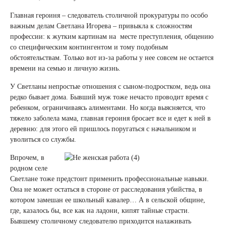
Главная героиня – следователь столичной прокуратуры по особо
важным делам Светлана Игорева – привыкла к сложностям
профессии: к жутким картинам на месте преступления, общению
со специфическим контингентом и тому подобным
обстоятельствам. Только вот из-за работы у нее совсем не остается
времени на семью и личную жизнь.
У Светланы непростые отношения с сыном-подростком, ведь она
редко бывает дома. Бывший муж тоже нечасто проводит время с
ребенком, ограничиваясь алиментами. Но когда выясняется, что
тяжело заболела мама, главная героиня бросает все и едет к ней в
деревню: для этого ей пришлось поругаться с начальником и
уволиться со службы.
Впрочем, в
родном селе
Светлане тоже предстоит применить профессиональные навыки.
Она не может остаться в стороне от расследования убийства, в
котором замешан ее школьный кавалер… А в сельской общине,
где, казалось бы, все как на ладони, кипят тайные страсти.
Бывшему столичному следователю приходится налаживать