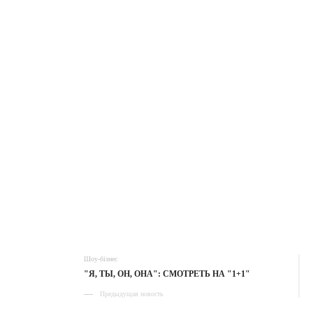
Шоу-бізнес
"Я, ТЫ, ОН, ОНА": СМОТРЕТЬ НА "1+1"
Предыдущая новость