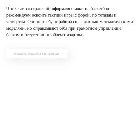
Что касается стратегий, оформляя ставки на баскетбол
рекомендуем освоить тактики игры с форой, по тоталам и
четвертям. Они не требуют работы со сложными математическими
моделями, но оправдывают себя при грамотном управлении
банком и отсутствии проблем с азартом.
Ставки на баскетбол для новичков