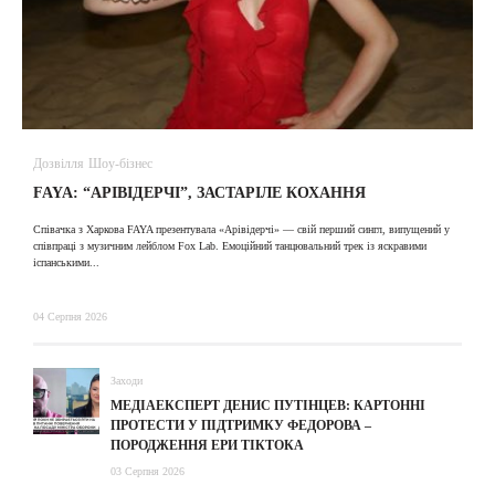
Дозвілля
Шоу-бізнес
В
FAYA: “АРІВІДЕРЧІ”, ЗАСТАРІЛЕ КОХАННЯ
A
Співачка з Харкова FAYA презентувала «Арівідерчі» — свій перший сингл, випущений у
співпраці з музичним лейблом Fox Lab. Емоційний танцювальний трек із яскравими
31
іспанськими...
04 Серпня 2026
Заходи
МЕДІАЕКСПЕРТ ДЕНИС ПУТІНЦЕВ: КАРТОННІ
ПРОТЕСТИ У ПІДТРИМКУ ФЕДОРОВА –
ПОРОДЖЕННЯ ЕРИ ТІКТОКА
03 Серпня 2026