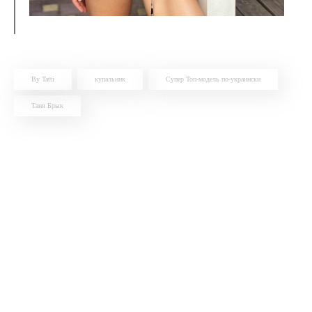
By Tatti
купальник
Супер Топ-модель по-украински
Таня Брык