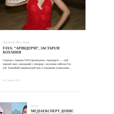
Дозвілля
Шоу-бізнес
ВІДЕО
FAYA: “АРІВІДЕРЧІ”, ЗАСТАРІЛЕ
ALINA TI
КОХАННЯ
Співачка з Харкова FAYA презентувала «Арівідерчі» — свій
31 Липня 2026
перший сингл, випущений у співпраці з музичним лейблом Fox
Lab. Емоційний танцювальний трек із яскравими іспанськими...
04 Серпня 2026
Заходи
МЕДІАЕКСПЕРТ ДЕНИС