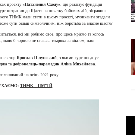
ежах проєкту
«Натхнення Сходу»
, що реалізує фундація
урт потрапив до Щастя на початку бойових дій, зігравши
якого
ТНМК
мали стати в цьому проєкті, музиканти згадали
оже бути більш символічним, ніж боротьба за власне щастя?
хитається, всі ми робимо своє, про щось мріємо та когось
І, якою б чорною не ставала темрява за вікном, нам
оператор
Ярослав Пілунський
, з якими гурт поєднує
ерка та
доброволець-парамедик
Аліна Михайлова
.
запланований на осінь 2021 року.
УХАЄМО:
ТНМК – ПМ’ТЙ