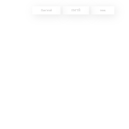
Пам’ятай
ПМ'ТЙ
тнмк