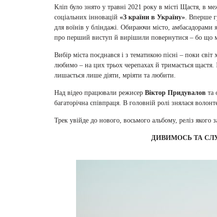
Кліп було знято у травні 2021 року в місті Щастя, в м
соціальних інновацій
«З країни в Україну»
. Вперше г
для воїнів у бліндажі. Обираючи місто, амбасадорами 
про перший виступ й вирішили повернутися – бо що м
Вибір міста поєднався і з тематикою пісні – поки світ 
любимо – на цих трьох черепахах й тримається щастя. 
лишається лише діяти, мріяти та любити.
Над відео працювали режисер
Віктор Придувалов
та 
багаторічна співпраця. В головній ролі знялася волонт
Трек увійде до нового, восьмого альбому, реліз якого 
ДИВИМОСЬ ТА СЛ