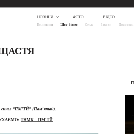
НОВИНИ
ФОТО
ВІДЕО
Всі новини
Шоу-бізнес
Стиль
Заходи
Подорожі
 ЩАСТЯ
П
а сингл “ПМ’ТЙ” (Пам’ятай).
УХАЄМО:
ТНМК – ПМ’ТЙ