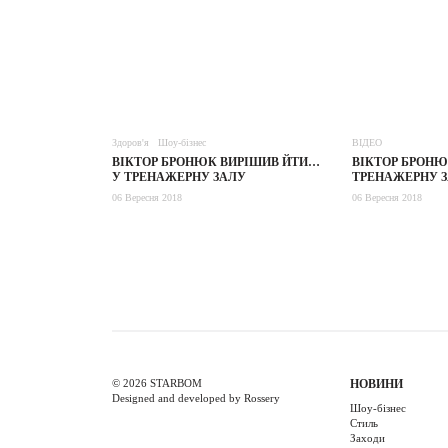
Здоров'я
Шоу-бізнес
ВІДЕО
ВІКТОР БРОНЮК ВИРІШИВ ЙТИ…
ВІКТОР БРОНЮ
У ТРЕНАЖЕРНУ ЗАЛУ
ТРEНАЖEРНУ 
06 Вересня 2018
06 Вересня 2018
© 2026 STARBOM
НОВИНИ
Designed and developed by Rossery
Шоу-бізнес
Стиль
Заходи