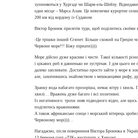
зупиняються у Хургаді чи Шарм-ель-Шейху. Віднедавн
одне місце – Марса Алам. Це невеличке курортне селищ
200 км від кордону із Суданом.
Віктор Бронюк прилетів туди, щоб поділитись своїми
-Це трішки інший Єгипет. Більше схожий на Грецію чи
Червоне море!!! Біжу пірнати))))
Море дійсно дуже красиве і чисте. Такої кількості різ
і цікавих риб я давненько не зустрічав. І для цього не
далеко запливати. Достатньо просто зайти у море в зо
але, захопившись знайомством з мешканцями рифу, ду
Зранку вода набагато прозоріша, немає вітру і хвиль. П
хвилі… Вражень дуже багато і всі позитивні.
Із негативного: трохи зняв підводного відео, але щось 
поділитись враженнями.
А також африканське сонце і морський вітерець зробил
Червоному морі)))…
Нагадаємо, після повернення Віктора Бронюка в Украї
13 березня гурт «ТІК» виступить у Херсоні.