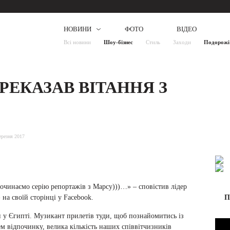
НОВИНИ
ФОТО
ВІДЕО
Всі новини
Шоу-бізнес
Стиль
Заходи
Подорожі
РЕКАЗАВ ВІТАННЯ З
ерезня 2017
очинаємо серію репортажів з Марсу)))…» – сповістив лідер
 на своїй сторінці у Facebook.
П
н у Єгипті. Музикант прилетів туди, щоб познайомитись із
м відпочинку, велика кількість наших співвітчизників