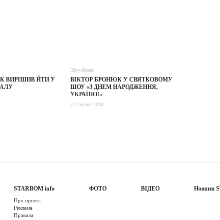
Шоу-бізнес
К ВИРІШИВ ЙТИ У
ВІКТОР БРОНЮК У СВЯТКОВОМУ
ЗАЛУ
ШОУ «З ДНЕМ НАРОДЖЕННЯ,
УКРАЇНО!»
21 Серпня 2018
STARBOM info
ФОТО
ВІДЕО
Новини 
Про проект
Реклама
Правила