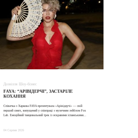
Дозвілля
Шоу-бізнес
ВІДЕО
FAYA: “АРІВІДЕРЧІ”, ЗАСТАРІЛЕ
ALINA TI
КОХАННЯ
Співачка з Харкова FAYA презентувала «Арівідерчі» — свій
31 Липня 2026
перший сингл, випущений у співпраці з музичним лейблом Fox
Lab. Емоційний танцювальний трек із яскравими іспанськими...
04 Серпня 2026