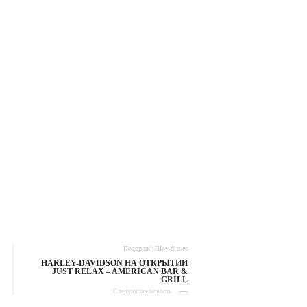
Подорожі
Шоу-бізнес
HARLEY-DAVIDSON НА ОТКРЫТИИ
JUST RELAX – AMERICAN BAR &
GRILL
Следующая новость