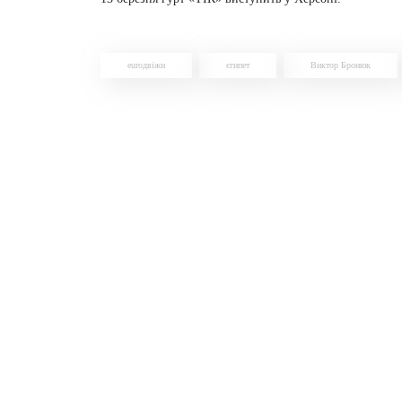
euroдвіжн
єгипет
Виктор Бронюк