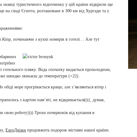
а знавці туристичного відпочинку у цій країни відкрили ще
е на сході Єгипта, розташоване в 300 км від Хургади та у
 враженнями:
 Кіпр, починаючи з кухні номерів в готелі… Але тут
нобарвних
 потрібно
ні готельного пляжу. Вода спочатку видається прохолодною,
же швидко звикаєш до температури (+22).
о обіді море прогрівається краще, але з’являються вітер і
трапилось з картою пам’яті, не відкривається((((, думав,
и свою роботу)))) Трохи почервонів від купання в
ну,
EuroДвіжн
продовжить подорож містами нашої країни.