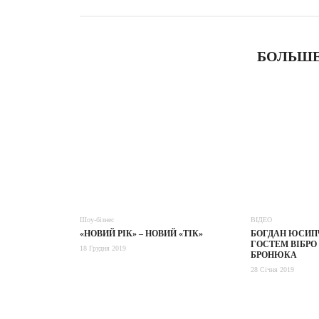
БОЛЬШЕ
Шоу-бізнес
ВІДЕО
«НОВИЙ РІК» – НОВИЙ «ТІК»
БОГДАН ЮСИП
ГОСТЕМ ВІБРО
18 Грудня 2019
БРОНЮКА
28 Січня 2019