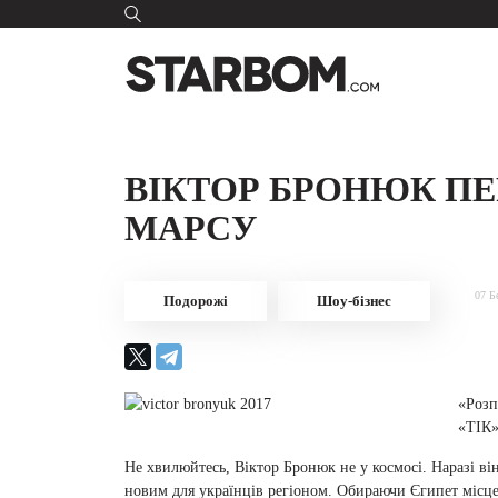
ВІКТОР БРОНЮК ПЕ
МАРСУ
07 Б
Подорожі
Шоу-бізнес
«Розп
«ТІК»
Не хвилюйтесь, Віктор Бронюк не у космосі. Наразі ві
новим для українців регіоном. Обираючи Єгипет місце