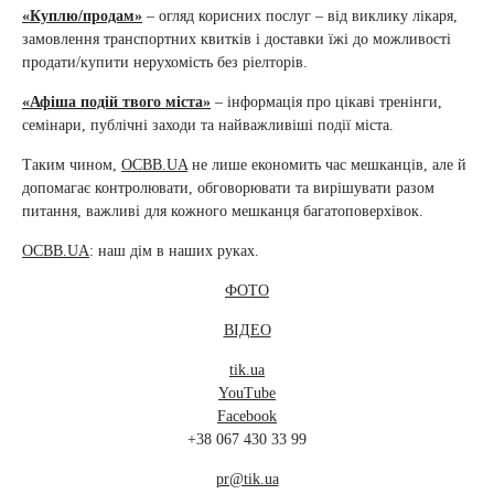
«Куплю/продам»
– огляд корисних послуг – від виклику лікаря,
замовлення транспортних квитків і доставки їжі до можливості
продати/купити нерухомість без ріелторів.
«Афіша подій твого міста»
– інформація про цікаві тренінги,
семінари, публічні заходи та найважливіші події міста.
Таким чином,
ОСBB.UA
не лише економить час мешканців, але й
допомагає контролювати, обговорювати та вирішувати разом
питання, важливі для кожного мешканця багатоповерхівок.
ОСBB.UA
: наш дім в наших руках.
ФОТО
ВІДЕО
tik.ua
YouTube
Facebook
+38 067 430 33 99
pr@tik.ua