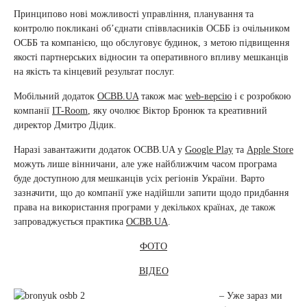
Принципово нові можливості управління, планування та
контролю покликані об’єднати співвласників ОСББ із очільником
ОСББ та компанією, що обслуговує будинок, з метою підвищення
якості партнерських відносин та оперативного впливу мешканців
на якість та кінцевий результат послуг.
Мобільний додаток
ОСBB.UA
також має
web-версію
і є розробкою
компанії
IT-Room
, яку очолює Віктор Бронюк та креативний
директор Дмитро Дідик.
Наразі завантажити додаток OCBB.UA у
Google Play
та
Apple Store
можуть лише вінничани, але уже найближчим часом програма
буде доступною для мешканців усіх регіонів України. Варто
зазначити, що до компанії уже надійшли запити щодо придбання
права на використання програми у декількох країнах, де також
запроваджується практика
ОСBB.UA
.
ФОТО
ВІДЕО
– Уже зараз ми