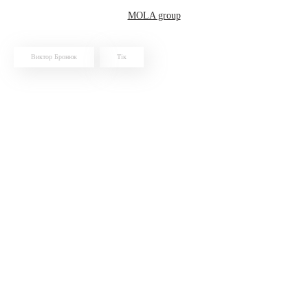
MOLA group
Виктор Бронюк
Тік