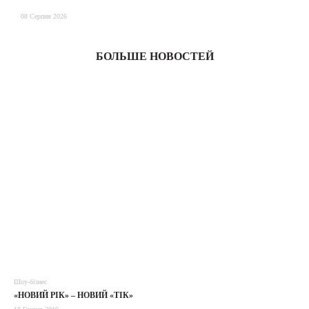
08 Серпня 2026
08
БОЛЬШЕ НОВОСТЕЙ
Шоу-бізнес
«НОВИЙ РІК» – НОВИЙ «ТІК»