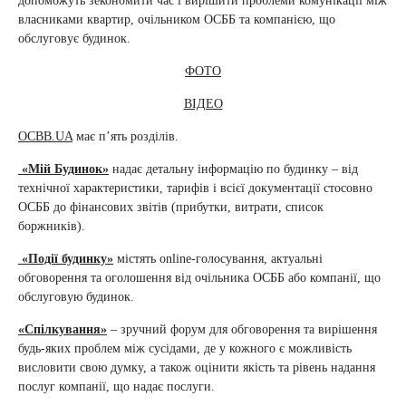
допоможуть зекономити час і вирішити проблеми комунікації між
власниками квартир, очільником ОСББ та компанією, що
обслуговує будинок.
ФОТО
ВІДЕО
ОСBB.UA
має п’ять розділів.
«Мій Будинок»
надає детальну інформацію по будинку – від
технічної характеристики, тарифів і всієї документації стосовно
ОСББ до фінансових звітів (прибутки, витрати, список
боржників).
«Події будинку»
містять online-голосування, актуальні
обговорення та оголошення від очільника ОСББ або компанії, що
обслуговую будинок.
«Спілкування»
– зручний форум для обговорення та вирішення
будь-яких проблем між сусідами, де у кожного є можливість
висловити свою думку, а також оцінити якість та рівень надання
послуг компанії, що надає послуги.