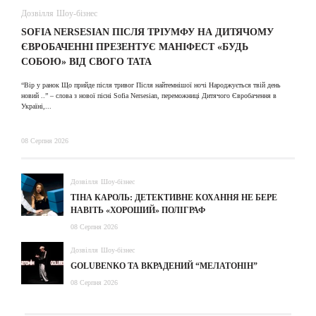
Дозвілля
Шоу-бізнес
В
SOFIA NERSESIAN ПІСЛЯ ТРІУМФУ НА ДИТЯЧОМУ
A
ЄВРОБАЧЕННІ ПРЕЗЕНТУЄ МАНІФЕСТ «БУДЬ
СОБОЮ» ВІД СВОГО ТАТА
31
“Вір у ранок Що прийде після тривог Після найтемнішої ночі Народжується твій день
новий ..” – слова з нової пісні Sofia Nersesian, переможниці Дитячого Євробачення в
Україні,...
08 Серпня 2026
Дозвілля
Шоу-бізнес
ТІНА КАРОЛЬ: ДЕТЕКТИВНЕ КОХАННЯ НЕ БЕРЕ
НАВІТЬ «ХОРОШИЙ» ПОЛІГРАФ
08 Серпня 2026
Дозвілля
Шоу-бізнес
GOLUBENKO ТА ВКРАДЕНИЙ “МЕЛАТОНІН”
08 Серпня 2026