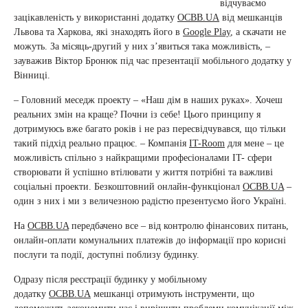
відчуваємо
зацікавленість у використанні додатку
ОСBB.UA
від мешканців
Львова та Харкова, які знаходять його в
Google Play
, а скачати не
можуть. За місяць-другий у них з’явиться така можливість, –
зауважив Віктор Бронюк під час презентації мобільного додатку у
Вінниці.
– Головний меседж проекту – «Наш дім в наших руках». Хочеш
реальних змін на краще? Почни із себе! Цього принципу я
дотримуюсь вже багато років і не раз пересвідчувався, що тільки
такий підхід реально працює. – Компанія
IT-Room
для мене – це
можливість спільно з найкращими професіоналами IT- сфери
створювати й успішно втілювати у життя потрібні та важливі
соціальні проекти. Безкоштовний онлайн-функціонал
ОСBB.UA
–
один з них і ми з величезною радістю презентуємо його Україні.
На
ОСBB.UA
передбачено все – від контролю фінансових питань,
онлайн-оплати комунальних платежів до інформації про корисні
послуги та події, доступні поблизу будинку.
Одразу після реєстрації будинку у мобільному
додатку
ОСBB.UA
мешканці отримують інструменти, що