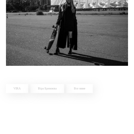
VIRA
Віра Брежнєва
Все мине