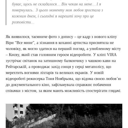
буває, щось не складалося… Він чекав на мене… І я
повернулась.. З цього моменту моя любов зростала з
кожним днем, і сьогодні я нарешті хочу про це
розповісти…
Як виявилося, таємниче фото з допису – це кадр з нового кліпу
Віри “Все мине”, а зізнання в коханні артистка присвятила не
чоловіку, як могло здатися на перший погляд, а улюбленому місту
– Києву, який став головним героєм відеороботи. У кліпі VIRA
зустрічає світанок на затишному балкончику з чашкою кави на
Рейтарській, а проводжає захід сонця у серці мегаполісу, що
мерехтить вогнями ліхтарів та великих екранів. У новій
відеороботі режисерка Тоня Ноябрьова, що відома своєю любов’ю
до документального кіно, зафільмувала справжнє побачення
співачки з містом, за яким мають можливість спостерігати глядачі.