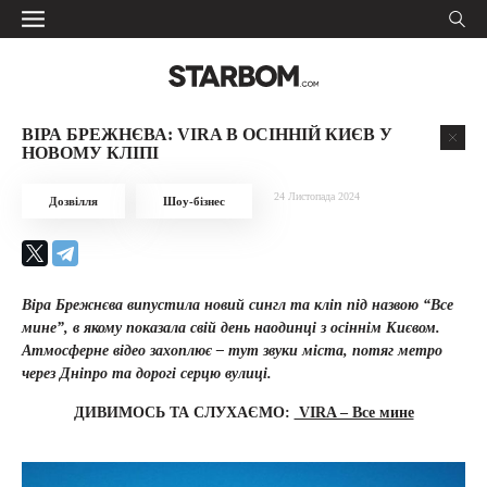
ВІРА БРЕЖНЄВА: VIRA В ОСІННІЙ КИЄВ У
НОВОМУ КЛІПІ
24 Листопада 2024
Дозвілля
Шоу-бізнес
Віра Брежнєва випустила новий сингл та кліп під назвою “Все
мине”, в якому показала свій день наодинці з осіннім Києвом.
Атмосферне відео захоплює – тут звуки міста, потяг метро
через Дніпро та дорогі серцю вулиці.
ДИВИМОСЬ ТА СЛУХАЄМО:
VIRA – Все мине