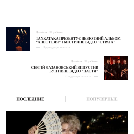
Дозвілля
Шоу-бізнес
TANKATAKA ПРЕЗЕНТУЄ ДЕБЮТНИЙ АЛЬБОМ
“АНЕСТЕЗІЯ” І МІСТИЧНЕ ВІДЕО "СТРАТА"
Предыдущая новость
Дозвілля
Шоу-бізнес
СЕРГІЙ ЛАЗАНОВСЬКИЙ ВИПУСТИВ
БУНТІВНЕ ВІДЕО “НАСТЯ”
Следующая новость
ПОСЛЕДНИЕ
ПОПУЛЯРНЫЕ