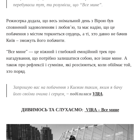
перебуваєш тут, ти розумієш, що “Все мине”.
Режисерка додала, що весь знімальний день з Вірою був
сповнений задоволенням і любов’ю, та має надію, що це
побачення з містом торкнеться сердець, а ті, хто давно не бачив
Київ – зможуть його побачити.
“Все мине” — це ніжний і глибокий емоційний трек про
нагадування, що потрібно залишатися собою, все інше мине. А
також про рефлексії і сумніви, які розсіюються, коли обіймає той,
хто поряд.
Запрошую вас на побачення з Києвом таким, яким я бачу
його своїми очима і серцем,
– поділилася
VIRA
.
ДИВИМОСЬ ТА СЛУХАЄМО:
VIRA – Все мине