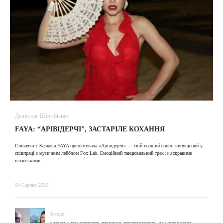
Дозвілля
Шоу-бізнес
В
FAYA: “АРІВІДЕРЧІ”, ЗАСТАРІЛЕ КОХАННЯ
A
Співачка з Харкова FAYA презентувала «Арівідерчі» — свій перший сингл, випущений у
співпраці з музичним лейблом Fox Lab. Емоційний танцювальний трек із яскравими
31
іспанськими...
04 Серпня 2026
Заходи