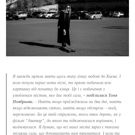
Я завжди мріяла зняти щось типу гімну любові до Києва. І
коли почула перші ноти пісні, то прямо побачила всю
картинку від початку до кінця. Це і є побачення з
улюбленим містом, яке дає тобі сили,
– поділилася Тоня
Ноябрьова.
– Навіть якщо приїжджаєш на два дні, навіть
якщо відключають світло, навіть якщо обстріли – окей,
переживемо. Бо це твій стрижень, якесь твоє дерево, як у
фільмі “Аватар”, до якого ти підключаєшся корінням, і
виліковуєшся. Я думаю, що всі наші міста зараз є такими
місцями сили, що допомагають нам триматися. І коли ти