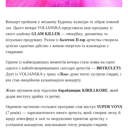
Концерт пройшов у міському Будинку культури та зібрав повний
зал. Цього вечора VOLIANSKA представила шоу-програму зі
свого альбому
GLAM KILLER
— емоційну, динамічну та
візуально продуману. Разом із
балетом D.top
артистка створила
цілісне сценічне дійство з живою енергією та взаємодією з
глядачами.
Одним із найяскравіших моментів вечора стала поява на сцені
одного з найобговорюваніших сьогодні артистів —
BRYKULETS
.
Дует із VOLIANSKA у треку
«Ліза»
дуже тепло зустріли глядачі, і
він став емоційною кульмінацією концерту.
Живе звучання шоу підсилив
барабанщик KIRILLKORE
, який
додав виступу драйву та ритму.
Окремою частиною гостьової програми став виступ
SUPER VOVA
(7 років) — харизматичного юного артиста, який створив легку й
щиру атмосферу в залі та зворушливо привітав артистку з
успішним концертом, викликавши теплу реакцію глядачів.