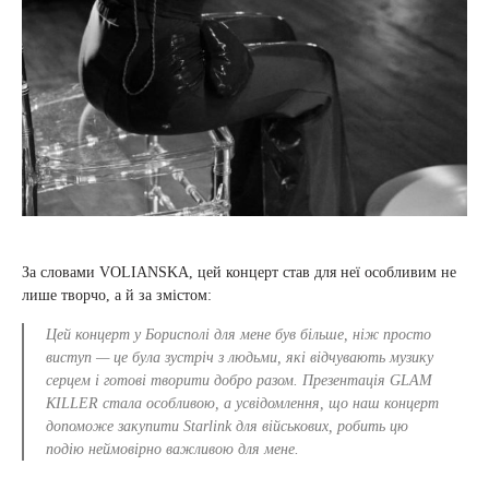
За словами VOLIANSKA, цей концерт став для неї особливим не
лише творчо, а й за змістом:
Цей концерт у Борисполі для мене був більше, ніж просто
виступ — це була зустріч з людьми, які відчувають музику
серцем і готові творити добро разом. Презентація GLAM
KILLER стала особливою, а усвідомлення, що наш концерт
допоможе закупити Starlink для військових, робить цю
подію неймовірно важливою для мене.