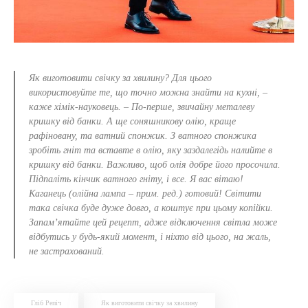
Як виготовити свічку за хвилину? Для цього
використовуйте те, що точно можна знайти на кухні, –
каже хімік-науковець. – По-перше, звичайну металеву
кришку від банки. А ще соняшникову олію, краще
рафіновану, та ватний спонжик. З ватного спонжика
зробіть гніт та вставте в олію, яку заздалегідь налийте в
кришку від банки. Важливо, щоб олія добре його просочила.
Підпаліть кінчик ватного гніту, і все. Я вас вітаю!
Каганець (олійна лампа – прим. ред.) готовий! Світити
така свічка буде дуже довго, а коштує при цьому копійки.
Запам’ятайте цей рецепт, адже відключення світла може
відбутись у будь-який момент, і ніхто від цього, на жаль,
не застрахований.
Гліб Репіч
Як виготовити свічку за хвилину