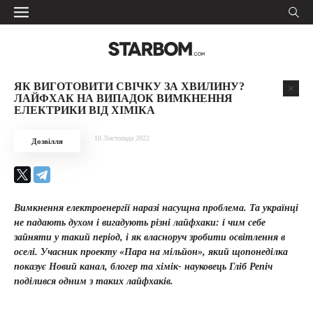
ЯК ВИГОТОВИТИ СВІЧКУ ЗА ХВИЛИНУ?
ЛАЙФХАК НА ВИПАДОК ВИМКНЕННЯ
ЕЛЕКТРИКИ ВІД ХІМІКА
10 Листопада 2022
Дозвілля
Вимкнення електроенергії наразі насущна проблема. Та українці
не падають духом і вигадують різні лайфхаки: і чим себе
зайняти у такий період, і як власноруч зробити освітлення в
оселі. Учасник проекту «Пара на мільйон», який щопонеділка
показує Новий канал, блогер та хімік- науковець Гліб Репіч
поділився одним з таких лайфхаків.