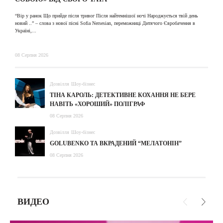
31
“Вір у ранок Що прийде після тривог Після найтемнішої ночі Народжується твій день
новий ..” – слова з нової пісні Sofia Nersesian, переможниці Дитячого Євробачення в
Україні,...
08 Серпня 2026
Дозвілля
Шоу-бізнес
ТІНА КАРОЛЬ: ДЕТЕКТИВНЕ КОХАННЯ НЕ БЕРЕ
НАВІТЬ «ХОРОШИЙ» ПОЛІГРАФ
08 Серпня 2026
Дозвілля
Шоу-бізнес
GOLUBENKO ТА ВКРАДЕНИЙ “МЕЛАТОНІН”
08 Серпня 2026
ВИДЕО