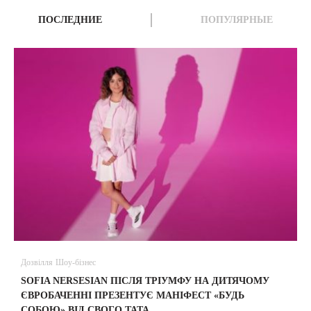
ПОСЛЕДНИЕ
ПОПУЛЯРНЫЕ
Дозвілля
Шоу-бізнес
В
SOFIA NERSESIAN ПІСЛЯ ТРІУМФУ НА ДИТЯЧОМУ
A
ЄВРОБАЧЕННІ ПРЕЗЕНТУЄ МАНІФЕСТ «БУДЬ
СОБОЮ» ВІД СВОГО ТАТА