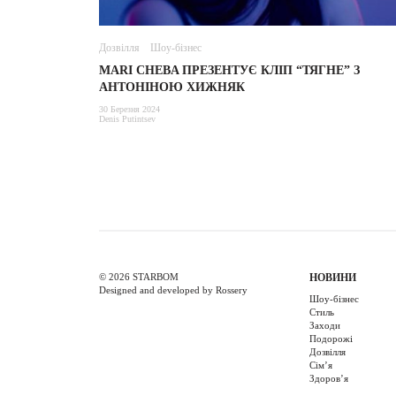
Дозвілля
Шоу-бізнес
MARI CHEBA ПРЕЗЕНТУЄ КЛІП “ТЯГНЕ” З
АНТОНІНОЮ ХИЖНЯК
30 Березня 2024
Denis Putintsev
© 2026 STARBOM
НОВИНИ
Designed and developed by Rossery
Шоу-бізнес
Стиль
Заходи
Подорожі
Дозвілля
Cім’я
Здоров’я