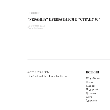
НОВИНИ
“УКРАИНА” ПРЕВРАТИТСЯ В “СТРАНУ 03”
16 Вересня 2012
Denis Putintsev
© 2026 STARBOM
НОВИНИ
Designed and developed by Rossery
Шоу-бізнес
Стиль
Заходи
Подорожі
Дозвілля
Cім’я
Здоров’я