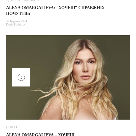
Дозвілля
Шоу-бізнес
ALENA OMARGALIEVA: “ХОЧЕШ” СПРАВЖНІХ
ПОЧУТТІВ?
30 Березня 2024
Denis Putintsev
ВІДЕО
ALENA OMARGALIEVA – ХОЧЕШ