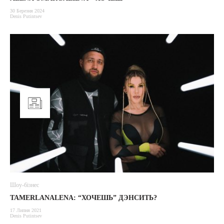
30 Березня 2024
Denis Putintsev
Шоу-бізнес
TAMERLANALENA: “ХОЧЕШЬ” ДЭНСИТЬ?
17 Липня 2021
Denis Putintsev