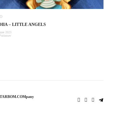
ЕО
IIA – LITTLE ANGELS
дня 2023
Putintsev
STARBOM.COMpany