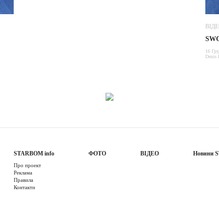
ВІД
SWO
16 Гру
Denis 
STARBOM info
ФОТО
ВІДЕО
Новини 
Про проект
Реклама
Правила
Контакти