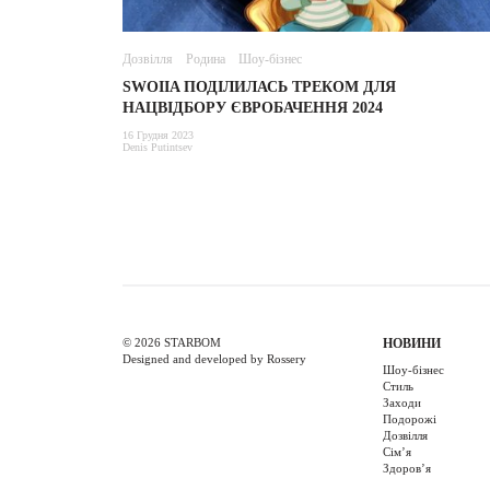
Дозвілля
Родина
Шоу-бізнес
SWOIIA ПОДІЛИЛАСЬ ТРЕКОМ ДЛЯ
НАЦВІДБОРУ ЄВРОБАЧЕННЯ 2024
16 Грудня 2023
Denis Putintsev
© 2026 STARBOM
НОВИНИ
Designed and developed by Rossery
Шоу-бізнес
Стиль
Заходи
Подорожі
Дозвілля
Cім’я
Здоров’я