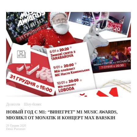
Дозвілля
Шоу-бізнес
НОВЫЙ ГОД С М1: “ВИНЕГРЕТ” M1 MUSIC AWARDS,
МЮЗИКЛ ОТ MONATIK И КОНЦЕРТ MAX BARSKIH
29 Грудня 2020
Denis Putintsev