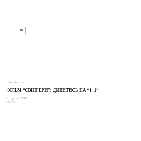
Шоу-бізнес
ФІЛЬМ “СВІНГЕРИ”: ДИВИТИСЬ НА “1+1”
29 Грудня 2018
Jey Ro