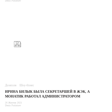
Denis Putintsev
Дозвілля
Шоу-бізнес
ИРИНА БИЛЫК БЫЛА СЕКРЕТАРШЕЙ В ЖЭК, А
МОНАТИК РАБОТАЛ АДМИНИСТРАТОРОМ
26 Жовтня 2021
Denis Putintsev