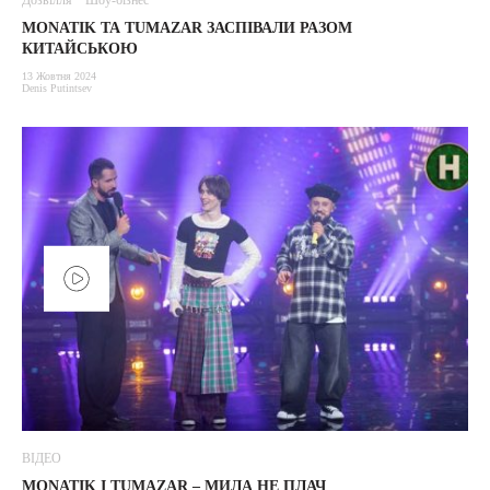
Дозвілля
Шоу-бізнес
MONATIK ТА TUMAZAR ЗАСПІВАЛИ РАЗОМ
КИТАЙСЬКОЮ
13 Жовтня 2024
Denis Putintsev
ВІДЕО
MONATIK I TUMAZAR – МИЛА НЕ ПЛАЧ