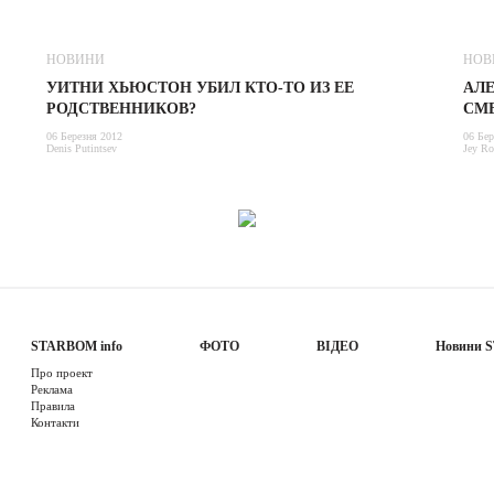
НОВИНИ
НОВ
УИТНИ ХЬЮСТОН УБИЛ КТО-ТО ИЗ ЕЕ
АЛ
РОДСТВЕННИКОВ?
СМ
06 Березня 2012
06 Бер
Denis Putintsev
Jey Ro
STARBOM info
ФОТО
ВІДЕО
Новини 
Про проект
Реклама
Правила
Контакти