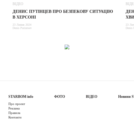
ВІДЕО
ВІД
ДЕНИС ПУТІНЦЕВ ПРО БЕЗПЕКОВУ СИТУАЦІЮ
ДЕН
В ХЕРСОНІ
ХВ
23 Липня 2024
23 Лю
Denis Putintsev
Denis 
STARBOM info
ФОТО
ВІДЕО
Новини 
Про проект
Реклама
Правила
Контакти